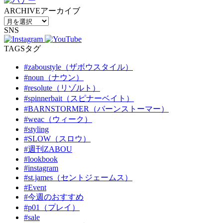
ARCHIVE
アーカイブ
SNS
TAGS
タグ
#zaboustyle（ザボウスタイル）
#noun（ナウン）
#resolute（リゾルト）
#spinnerbait（スピナーベイト）
#BARNSTORMER（バーンストーマー）
#weac（ウィーク）
#styling
#SLOW（スロウ）
#週刊ZABOU
#lookbook
#instagram
#st.james（セントジェームス）
#Event
#今週のおすすめ
#p01（プレイ）
#sale