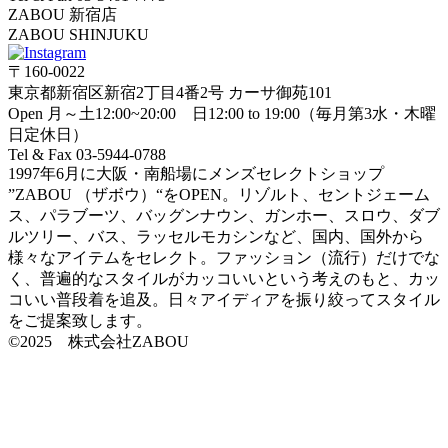
ZABOU 新宿店
ZABOU SHINJUKU
〒160-0022
東京都新宿区新宿2丁目4番2号 カーサ御苑101
Open 月～土12:00~20:00 日12:00 to 19:00（毎月第3水・木曜
日定休日）
Tel & Fax 03-5944-0788
1997年6月に大阪・南船場にメンズセレクトショップ
”ZABOU （ザボウ）“をOPEN。リゾルト、セントジェーム
ス、パラブーツ、バッグンナウン、ガンホー、スロウ、ダブ
ルツリー、バス、ラッセルモカシンなど、国内、国外から
様々なアイテムをセレクト。ファッション（流行）だけでな
く、普遍的なスタイルがカッコいいという考えのもと、カッ
コいい普段着を追及。日々アイディアを振り絞ってスタイル
をご提案致します。
©2025 株式会社ZABOU