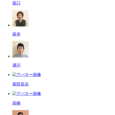
坂口
坂本
瀬川
柴田辰吉
高橋