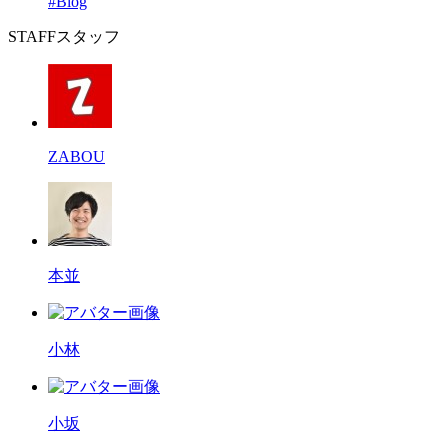
#Blog
STAFF
スタッフ
ZABOU
本並
小林
小坂