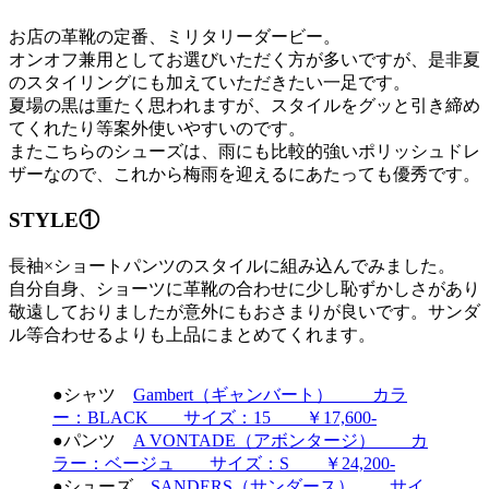
お店の革靴の定番、ミリタリーダービー。
オンオフ兼用としてお選びいただく方が多いですが、是非夏
のスタイリングにも加えていただきたい一足です。
夏場の黒は重たく思われますが、スタイルをグッと引き締め
てくれたり等案外使いやすいのです。
またこちらのシューズは、雨にも比較的強いポリッシュドレ
ザーなので、これから梅雨を迎えるにあたっても優秀です。
STYLE①
長袖×ショートパンツのスタイルに組み込んでみました。
自分自身、ショーツに革靴の合わせに少し恥ずかしさがあり
敬遠しておりましたが意外にもおさまりが良いです。サンダ
ル等合わせるよりも上品にまとめてくれます。
●シャツ
Gambert（ギャンバート） カラ
ー：BLACK サイズ：15 ￥17,600-
●パンツ
A VONTADE（アボンタージ） カ
ラー：ベージュ サイズ：S ￥24,200-
●シューズ
SANDERS（サンダース） サイ