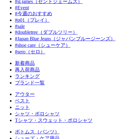
#st.james（セントジェームス）
#Event
#今週のおすすめ
#p01（プレイ）
#sale
#doubletree（ダブルツリー）
#Japan Blue Jeans（ジャパンブルージーンズ）
#shoe care（シューケア）
#sero（セロ）
新着商品
再入荷商品
ランキング
ブランド一覧
アウター
ベスト
ニット
シャツ・ポロシャツ
Tシャツ・スウェット・ポロシャツ
ボトムス（パンツ）
シューズ・ケア用品