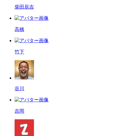
柴田辰吉
高橋
竹下
谷川
吉岡