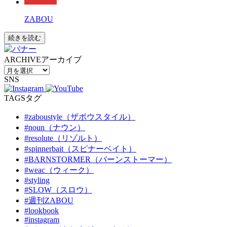
ZABOU
続きを読む
ARCHIVE
アーカイブ
SNS
TAGS
タグ
#zaboustyle（ザボウスタイル）
#noun（ナウン）
#resolute（リゾルト）
#spinnerbait（スピナーベイト）
#BARNSTORMER（バーンストーマー）
#weac（ウィーク）
#styling
#SLOW（スロウ）
#週刊ZABOU
#lookbook
#instagram