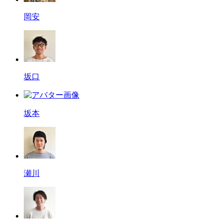
岡安
坂口
坂本
瀬川