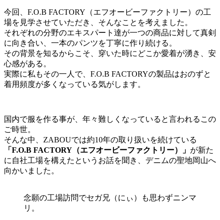
今回、F.O.B FACTORY（エフオービーファクトリー）の工
場を見学させていただき、そんなことを考えました。
それぞれの分野のエキスパート達が一つの商品に対して真剣
に向き合い、一本のパンツを丁寧に作り続ける。
その背景を知るからこそ、穿いた時にどこか愛着が湧き、安
心感がある。
実際に私もその一人で、F.O.B FACTORYの製品はおのずと
着用頻度が多くなっている気がします。
国内で服を作る事が、年々難しくなっていると言われるこの
ご時世。
そんな中、ZABOUでは約10年の取り扱いを続けている
「F.O.B FACTORY（エフオービーファクトリー）」
が新た
に自社工場を構えたというお話を聞き、デニムの聖地岡山へ
向かいました。
念願の工場訪問でセガ兄（にぃ）も思わずニンマ
リ。