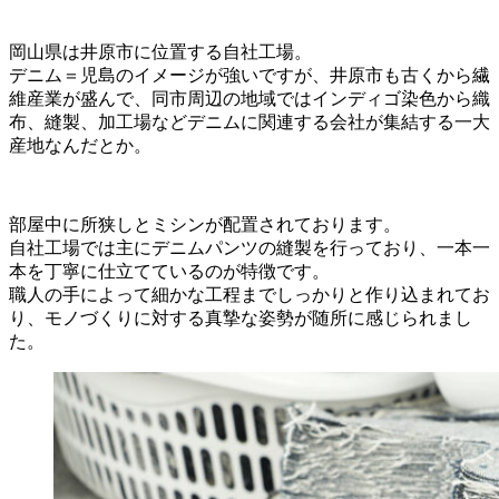
岡山県は井原市に位置する自社工場。
デニム＝児島のイメージが強いですが、井原市も古くから繊
維産業が盛んで、同市周辺の地域ではインディゴ染色から織
布、縫製、加工場などデニムに関連する会社が集結する一大
産地なんだとか。
部屋中に所狭しとミシンが配置されております。
自社工場では主にデニムパンツの縫製を行っており、一本一
本を丁寧に仕立てているのが特徴です。
職人の手によって細かな工程までしっかりと作り込まれてお
り、モノづくりに対する真摯な姿勢が随所に感じられまし
た。