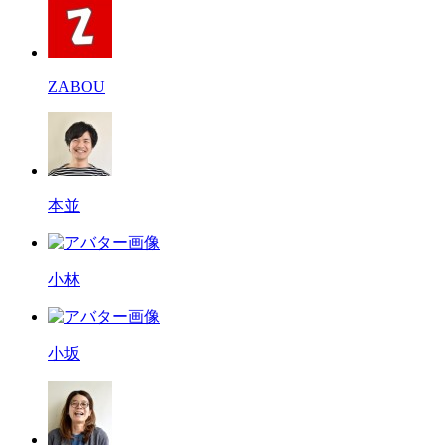
ZABOU
本並
小林
小坂