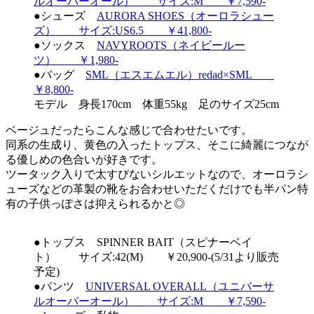
ルオーバーオール） サイズ:M ￥7,590-
●シューズ
AURORA SHOES（オーロラシュー
ズ） サイズ:US6.5 ￥41,800-
●ソックス
NAVYROOTS（ネイビールー
ツ） ￥1,980-
●バッグ
SML（エスエムエル）redad×SML
￥8,800-
モデル 身長170cm 体重55kg 足のサイズ25cm
ベージュだったらこんな感じで合わせたいです。
同系の生成り、黄色の入ったトップス、そこに綺麗につなが
る優しめの色合いが好きです。
ツータック入りで太すびないシルエットなので、オーロラシ
ューズなどの革製の靴をお合わせいただくだけでも半パン特
有の子供っぽさは抑えられるかと◎
●トップス SPINNER BAIT（スピナーベイ
ト） サイズ:42(M) ￥20,900-(5/31より販売
予定)
●パンツ
UNIVERSAL OVERALL（ユニバーサ
ルオーバーオール） サイズ:M ￥7,590-