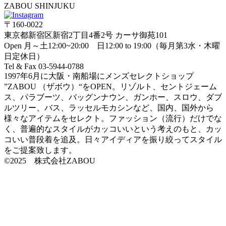
ZABOU SHINJUKU
〒160-0022
東京都新宿区新宿2丁目4番2号 カーサ御苑101
Open 月～土12:00~20:00 日12:00 to 19:00（毎月第3水・木曜
日定休日）
Tel & Fax 03-5944-0788
1997年6月に大阪・南船場にメンズセレクトショップ
”ZABOU （ザボウ）“をOPEN。リゾルト、セントジェーム
ス、パラブーツ、バッグンナウン、ガンホー、スロウ、ダブ
ルツリー、バス、ラッセルモカシンなど、国内、国外から
様々なアイテムをセレクト。ファッション（流行）だけでな
く、普遍的なスタイルがカッコいいという考えのもと、カッ
コいい普段着を追及。日々アイディアを振り絞ってスタイル
をご提案致します。
©2025 株式会社ZABOU