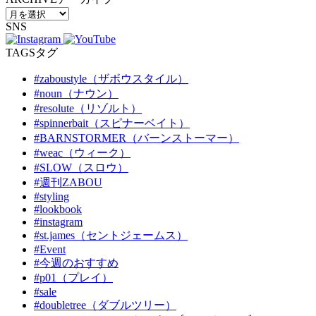
SNS
TAGS
タグ
#zaboustyle（ザボウスタイル）
#noun（ナウン）
#resolute（リゾルト）
#spinnerbait（スピナーベイト）
#BARNSTORMER（バーンストーマー）
#weac（ウィーク）
#SLOW（スロウ）
#週刊ZABOU
#styling
#lookbook
#instagram
#st.james（セントジェームス）
#Event
#今週のおすすめ
#p01（プレイ）
#sale
#doubletree（ダブルツリー）