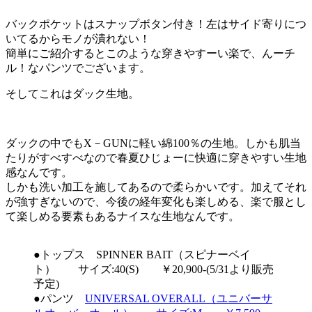
バックポケットはスナップボタン付き！左はサイド寄りにつ
いてるからモノが潰れない！
簡単にご紹介するとこのような穿きやすーい楽で、んーチ
ル！なパンツでございます。
そしてこれはダック生地。
ダックの中でもX－GUNに軽い綿100％の生地。しかも肌当
たりがすべすべなので春夏ひじょーに快適に穿きやすい生地
感なんです。
しかも洗い加工を施してあるので柔らかいです。加えてそれ
が強すぎないので、今後の経年変化も楽しめる、楽で服とし
て楽しめる要素もあるナイスな生地なんです。
●トップス SPINNER BAIT（スピナーベイ
ト） サイズ:40(S) ￥20,900-(5/31より販売
予定)
●パンツ
UNIVERSAL OVERALL（ユニバーサ