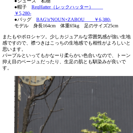
●シューズ 私物
●帽子
ReqHatter（レックハッター）
￥5,280-
●バッグ
BAG'n'NOUN×ZABOU ￥6,380-
モデル 身長164cm 体重65kg 足のサイズ25cm
またもやポロシャツ。少しカジュアルな雰囲気感が強い生地
感ですので、襟つきはこっちの生地感でも相性がよろしいと
思います。
パープルといってもかなーり柔らかい色合いなので、トーン
抑え目のベージュだったり、生足の肌とも馴染みが良いで
す。