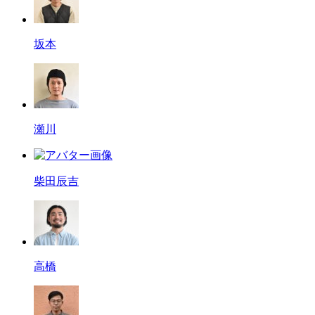
坂本
瀬川
柴田辰吉
高橋