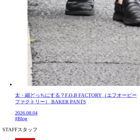
太・細どっちにする？F.O.B FACTORY（エフオービー
ファクトリー） BAKER PANTS
2026.08.04
#Blog
STAFF
スタッフ