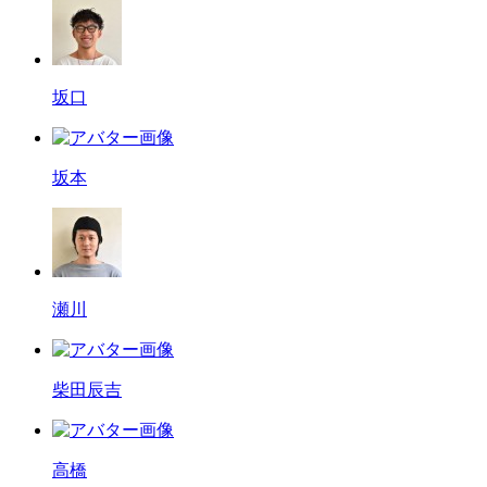
坂口
坂本
瀬川
柴田辰吉
高橋