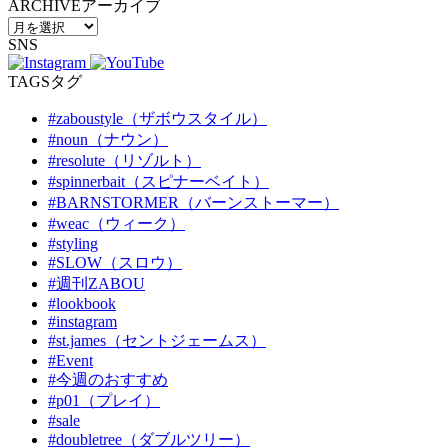
ARCHIVE
アーカイブ
SNS
TAGS
タグ
#zaboustyle（ザボウスタイル）
#noun（ナウン）
#resolute（リゾルト）
#spinnerbait（スピナーベイト）
#BARNSTORMER（バーンストーマー）
#weac（ウィーク）
#styling
#SLOW（スロウ）
#週刊ZABOU
#lookbook
#instagram
#st.james（セントジェームス）
#Event
#今週のおすすめ
#p01（プレイ）
#sale
#doubletree（ダブルツリー）