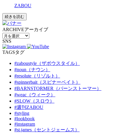
ZABOU
続きを読む
ARCHIVE
アーカイブ
SNS
TAGS
タグ
#zaboustyle（ザボウスタイル）
#noun（ナウン）
#resolute（リゾルト）
#spinnerbait（スピナーベイト）
#BARNSTORMER（バーンストーマー）
#weac（ウィーク）
#SLOW（スロウ）
#週刊ZABOU
#styling
#lookbook
#instagram
#st.james（セントジェームス）