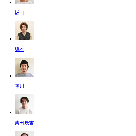
坂口
坂本
瀬川
柴田辰吉