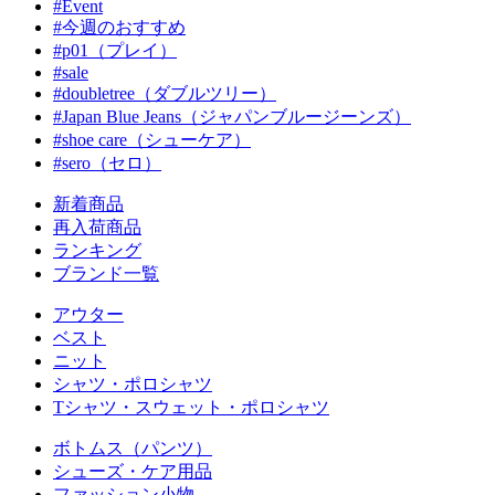
#Event
#今週のおすすめ
#p01（プレイ）
#sale
#doubletree（ダブルツリー）
#Japan Blue Jeans（ジャパンブルージーンズ）
#shoe care（シューケア）
#sero（セロ）
新着商品
再入荷商品
ランキング
ブランド一覧
アウター
ベスト
ニット
シャツ・ポロシャツ
Tシャツ・スウェット・ポロシャツ
ボトムス（パンツ）
シューズ・ケア用品
ファッション小物