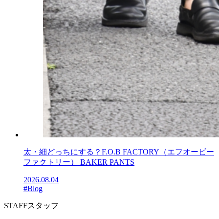
太・細どっちにする？F.O.B FACTORY（エフオービー
ファクトリー） BAKER PANTS
2026.08.04
#Blog
STAFF
スタッフ