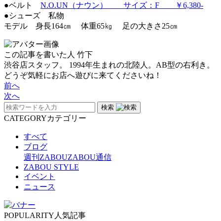
●ベルト
N.O.UN（ナウン） サイズ：F ￥6,380-
●シューズ 私物
モデル 身長164㎝ 体重65㎏ 足の大きさ25㎝
この記事を書いた人
竹下
渋谷店スタッフ。 1994年生まれの北陸人。AB型の右利き。
どうぞ気軽にお店へ遊びに来てくださいね！
前へ
次へ
検索
CATEGORY
カテゴリー
すべて
ブログ
週刊ZABOU
ZABOU通信
ZABOU STYLE
イベント
ニュース
POPULARITY
人気記事