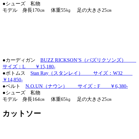
●シューズ 私物
モデル 身長170㎝ 体重55㎏ 足の大きさ25㎝
●カーディガン
BUZZ RICKSON’S（バズリクソンズ）
サイズ：L ￥15,180‐
●ボトムス
Stan Ray（スタンレイ） サイズ：W32
￥14,850‐
●ベルト
N.O.UN（ナウン） サイズ：F ￥6,380-
●シューズ 私物
モデル 身長164㎝ 体重65㎏ 足の大きさ25㎝
カットソー