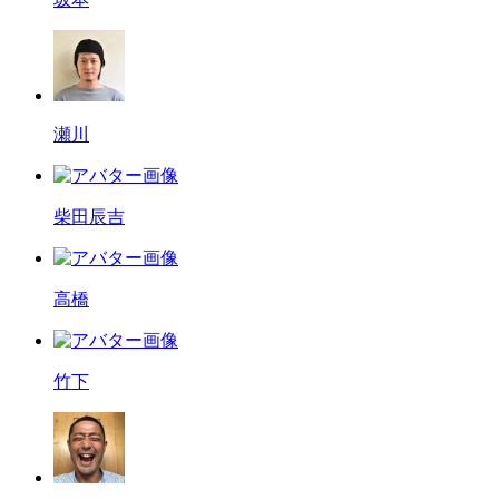
瀬川
柴田辰吉
高橋
竹下