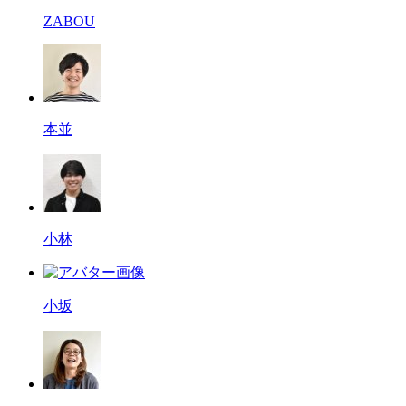
ZABOU
本並
小林
小坂