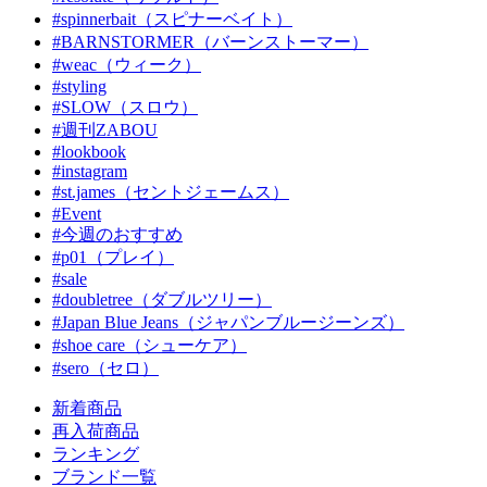
#spinnerbait（スピナーベイト）
#BARNSTORMER（バーンストーマー）
#weac（ウィーク）
#styling
#SLOW（スロウ）
#週刊ZABOU
#lookbook
#instagram
#st.james（セントジェームス）
#Event
#今週のおすすめ
#p01（プレイ）
#sale
#doubletree（ダブルツリー）
#Japan Blue Jeans（ジャパンブルージーンズ）
#shoe care（シューケア）
#sero（セロ）
新着商品
再入荷商品
ランキング
ブランド一覧