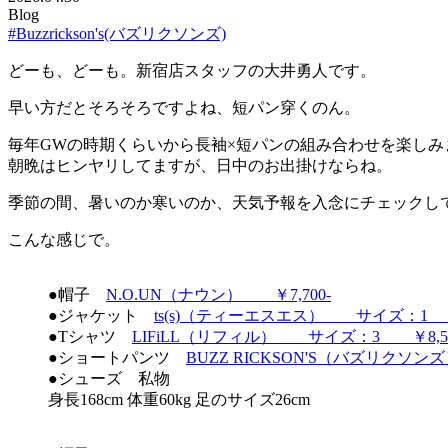
Blog
#Buzzrickson's(バズリクソンズ)
どーも、どーも。新宿店スタッフの大井勇人です。
早い方だとそろそろですよね、短パン穿くのん。
毎年GWの時期くらいから長袖×短パンの組み合わせを楽しみ
朝晩はヒンヤリしてますが、日中のお出掛けならね。
季節の間、暑いのか寒いのか、天気予報を入念にチェックし
こんな感じで。
●帽子
N.O.UN（ナウン） ￥7,700-
●ジャケット
ts(s)（ティーエスエス） サイズ：1 ￥
●Tシャツ
LIFiLL（リフィル） サイズ：3 ￥8,58
●ショートパンツ
BUZZ RICKSON'S（バズリクソ
●シューズ 私物
身長168cm 体重60kg 足のサイズ26cm