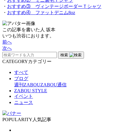
・
おすすめ② ミニ裏毛Ｔシャツ
・
おすすめ③ ヴィンテージボーダーＴシャツ
・
おすすめ④ ファットデニム8oz
この記事を書いた人
坂本
いつも渋谷におります。
前へ
次へ
検索
CATEGORY
カテゴリー
すべて
ブログ
週刊ZABOU
ZABOU通信
ZABOU STYLE
イベント
ニュース
POPULARITY
人気記事