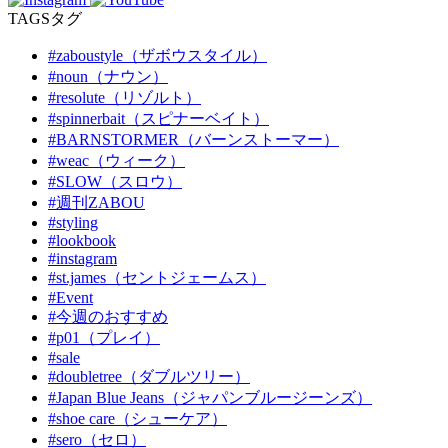
TAGS
タグ
#zaboustyle（ザボウスタイル）
#noun（ナウン）
#resolute（リゾルト）
#spinnerbait（スピナーベイト）
#BARNSTORMER（バーンストーマー）
#weac（ウィーク）
#SLOW（スロウ）
#週刊ZABOU
#styling
#lookbook
#instagram
#st.james（セントジェームス）
#Event
#今週のおすすめ
#p01（プレイ）
#sale
#doubletree（ダブルツリー）
#Japan Blue Jeans（ジャパンブルージーンズ）
#shoe care（シューケア）
#sero（セロ）