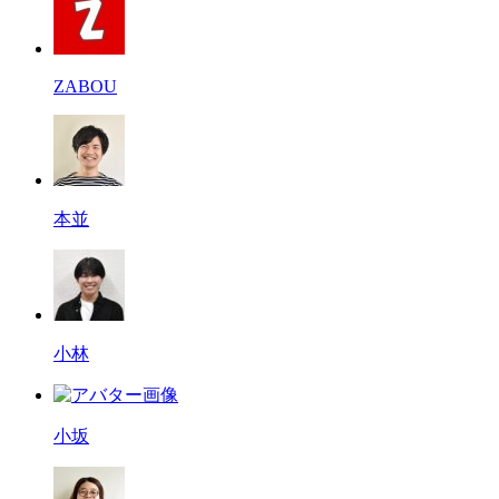
ZABOU
本並
小林
小坂