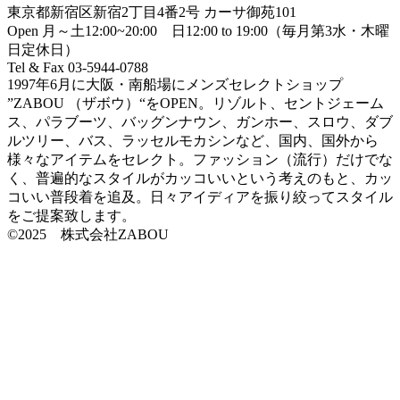
東京都新宿区新宿2丁目4番2号 カーサ御苑101
Open 月～土12:00~20:00 日12:00 to 19:00（毎月第3水・木曜
日定休日）
Tel & Fax 03-5944-0788
1997年6月に大阪・南船場にメンズセレクトショップ
”ZABOU （ザボウ）“をOPEN。リゾルト、セントジェーム
ス、パラブーツ、バッグンナウン、ガンホー、スロウ、ダブ
ルツリー、バス、ラッセルモカシンなど、国内、国外から
様々なアイテムをセレクト。ファッション（流行）だけでな
く、普遍的なスタイルがカッコいいという考えのもと、カッ
コいい普段着を追及。日々アイディアを振り絞ってスタイル
をご提案致します。
©2025 株式会社ZABOU