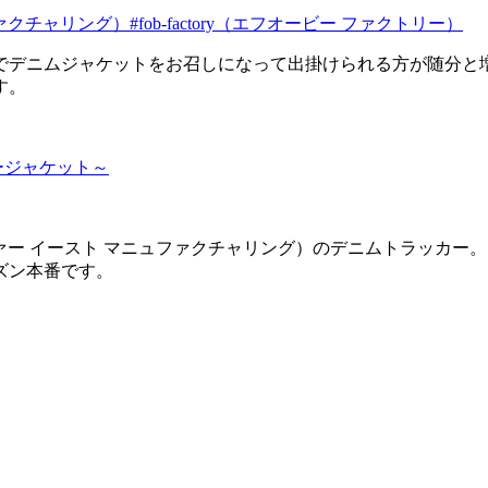
ュファクチャリング）
#fob-factory（エフオービー ファクトリー）
でデニムジャケットをお召しになって出掛けられる方が随分と
す。
タリージャケット～
G（ファー イースト マニュファクチャリング）のデニムトラッカー。
ーズン本番です。