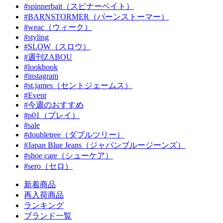
#spinnerbait（スピナーベイト）
#BARNSTORMER（バーンストーマー）
#weac（ウィーク）
#styling
#SLOW（スロウ）
#週刊ZABOU
#lookbook
#instagram
#st.james（セントジェームス）
#Event
#今週のおすすめ
#p01（プレイ）
#sale
#doubletree（ダブルツリー）
#Japan Blue Jeans（ジャパンブルージーンズ）
#shoe care（シューケア）
#sero（セロ）
新着商品
再入荷商品
ランキング
ブランド一覧