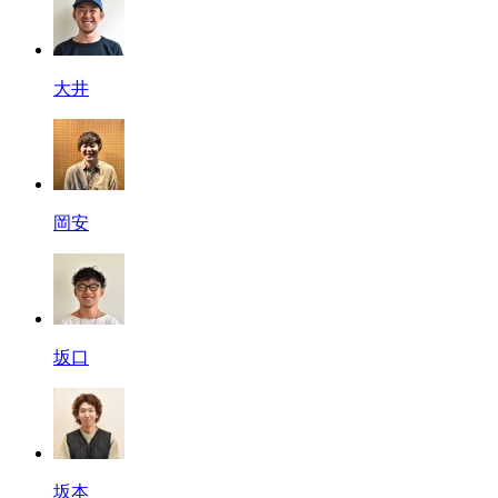
大井
岡安
坂口
坂本