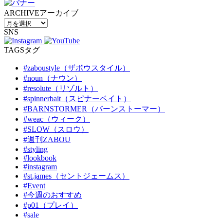
ARCHIVE
アーカイブ
SNS
TAGS
タグ
#zaboustyle（ザボウスタイル）
#noun（ナウン）
#resolute（リゾルト）
#spinnerbait（スピナーベイト）
#BARNSTORMER（バーンストーマー）
#weac（ウィーク）
#SLOW（スロウ）
#週刊ZABOU
#styling
#lookbook
#instagram
#st.james（セントジェームス）
#Event
#今週のおすすめ
#p01（プレイ）
#sale