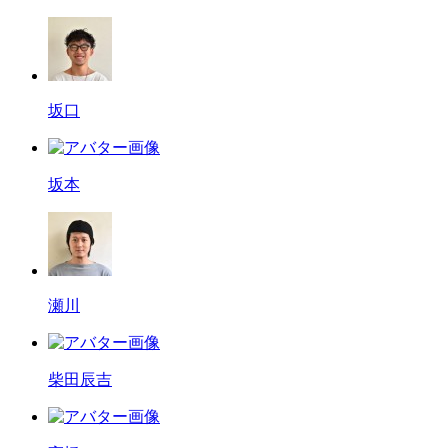
坂口
坂本
瀬川
柴田辰吉