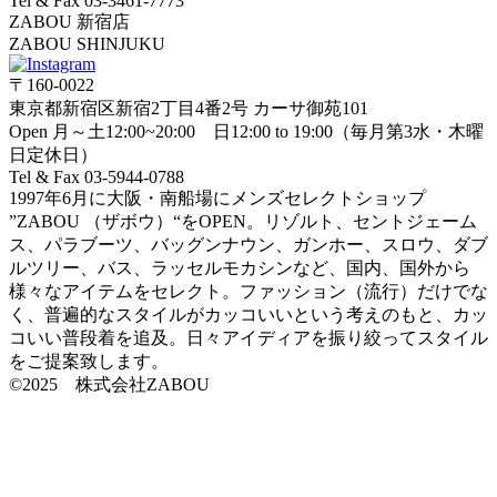
Tel & Fax 03-3461-7773
ZABOU 新宿店
ZABOU SHINJUKU
〒160-0022
東京都新宿区新宿2丁目4番2号 カーサ御苑101
Open 月～土12:00~20:00 日12:00 to 19:00（毎月第3水・木曜
日定休日）
Tel & Fax 03-5944-0788
1997年6月に大阪・南船場にメンズセレクトショップ
”ZABOU （ザボウ）“をOPEN。リゾルト、セントジェーム
ス、パラブーツ、バッグンナウン、ガンホー、スロウ、ダブ
ルツリー、バス、ラッセルモカシンなど、国内、国外から
様々なアイテムをセレクト。ファッション（流行）だけでな
く、普遍的なスタイルがカッコいいという考えのもと、カッ
コいい普段着を追及。日々アイディアを振り絞ってスタイル
をご提案致します。
©2025 株式会社ZABOU