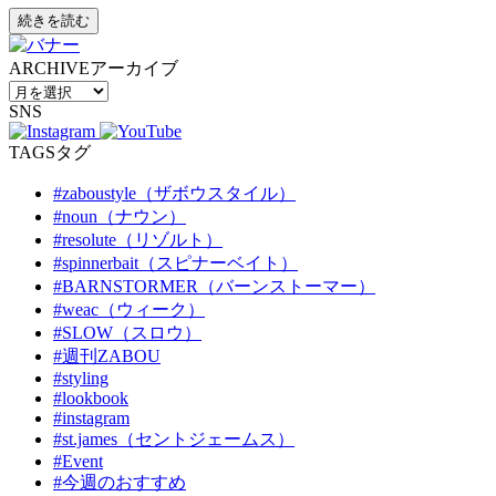
続きを読む
ARCHIVE
アーカイブ
SNS
TAGS
タグ
#zaboustyle（ザボウスタイル）
#noun（ナウン）
#resolute（リゾルト）
#spinnerbait（スピナーベイト）
#BARNSTORMER（バーンストーマー）
#weac（ウィーク）
#SLOW（スロウ）
#週刊ZABOU
#styling
#lookbook
#instagram
#st.james（セントジェームス）
#Event
#今週のおすすめ