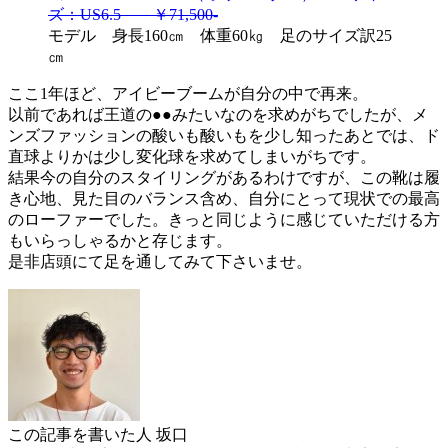
ズ：US6.5 ￥71,500‐
モデル 身長160㎝ 体重60㎏ 足のサイズ訳25
㎝
ここ1年ほど、アイビーブームが自分の中で再来。
以前であれば王道の●●みたいなのを求めがちでしたが、メ
ンズファッションの酸いも酸いもを少し知ったあとでは、ド
直球よりかは少し変化球を求めてしまいがちです。
結果今の自分のスタイリングがあるわけですが、この靴は履
き心地、見た目のバランス含め、自分にとって現状での最高
のローファーでした。きっと同じように感じていただける方
もいらっしゃるかと存じます。
是非店頭にて足を通してみて下さいませ。
この記事を書いた人
坂口