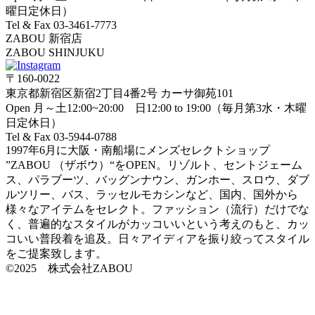
曜日定休日）
Tel & Fax 03-3461-7773
ZABOU 新宿店
ZABOU SHINJUKU
〒160-0022
東京都新宿区新宿2丁目4番2号 カーサ御苑101
Open 月～土12:00~20:00 日12:00 to 19:00（毎月第3水・木曜
日定休日）
Tel & Fax 03-5944-0788
1997年6月に大阪・南船場にメンズセレクトショップ
”ZABOU （ザボウ）“をOPEN。リゾルト、セントジェーム
ス、パラブーツ、バッグンナウン、ガンホー、スロウ、ダブ
ルツリー、バス、ラッセルモカシンなど、国内、国外から
様々なアイテムをセレクト。ファッション（流行）だけでな
く、普遍的なスタイルがカッコいいという考えのもと、カッ
コいい普段着を追及。日々アイディアを振り絞ってスタイル
をご提案致します。
©2025 株式会社ZABOU