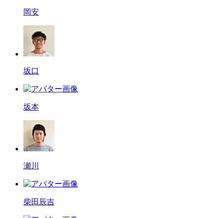
岡安
坂口
坂本
瀬川
柴田辰吉