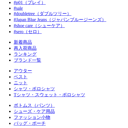
#p01（プレイ）
#sale
#doubletree（ダブルツリー）
#Japan Blue Jeans（ジャパンブルージーンズ）
#shoe care（シューケア）
#sero（セロ）
新着商品
再入荷商品
ランキング
ブランド一覧
アウター
ベスト
ニット
シャツ・ポロシャツ
Tシャツ・スウェット・ポロシャツ
ボトムス（パンツ）
シューズ・ケア用品
ファッション小物
バッグ・ポーチ