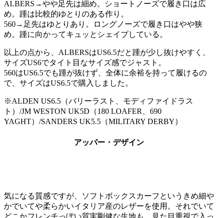
ALBERS→やや足先は細め。ショートノーズで履き口は広
め。踵は比較的ゆとりのある作り。
560→足先はゆとりあり。ロングノーズで履き口はやや狭
め。踵に向かってキュッとシェイプしている。
以上の点から、ALBERSはUS6.5だと踵が少し抜けやすく、
サイズUS6でタイト目なサイズ感でジャスト。
560はUS6.5でも踵が抜けず、全体に余裕を持って履けるの
で、サイズはUS6.5で購入しました。
※ALDEN US6.5（バリーラスト、モディファイドラス
ト）/JM WESTON UK5D（180 LOAFER、690
YAGHT）/SANDERS UK5.5（MILITARY DERBY）
アッパー・デザイン
気になる質感ですが、ソフトボックスカーフというきめ細や
かでいてや柔らかいイタリア産のレザーを使用。それでいて
どこかフレンチっぽい質実剛健な生地も、見た目重視で入っ