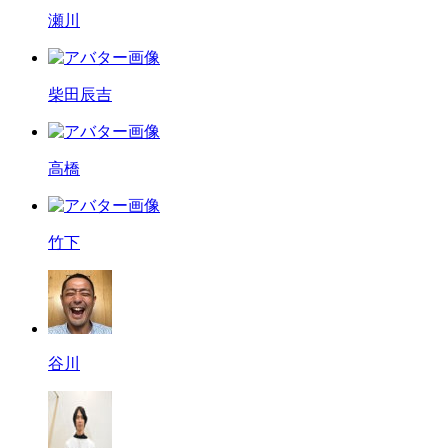
瀬川
柴田辰吉
高橋
竹下
谷川