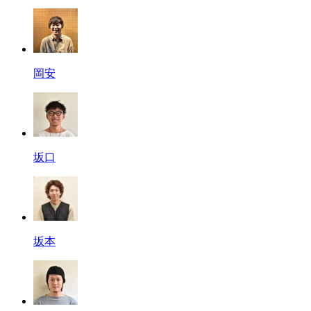
岡安
坂口
坂本