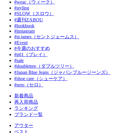
#weac（ウィーク）
#styling
#SLOW（スロウ）
#週刊ZABOU
#lookbook
#instagram
#st.james（セントジェームス）
#Event
#今週のおすすめ
#p01（プレイ）
#sale
#doubletree（ダブルツリー）
#Japan Blue Jeans（ジャパンブルージーンズ）
#shoe care（シューケア）
#sero（セロ）
新着商品
再入荷商品
ランキング
ブランド一覧
アウター
ベスト