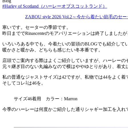
Blog
#Harley of Scotland（ハーレーオブスコットランド）
ZABOU style 2026 Vol.2～今から着たい紡毛の
寒いです。セーターの季節です。
昨日まででRinascenteのモアバリエーションは終了しまし
いろいろある中でも、今着たいの冒頭のBLOGでも紹介して
暖かさと暖かみ、どちらも感じたい冬本番です。
店頭でご案内する際はよくご紹介していますが、ハーレーの
元々継ぎ目のない丸編みなので横はややゆとりがあり、着丈
私の普通なジャストサイズは42ですが、私物では44をよく着
そしてコレ⇩は46を。
サイズ46着用 カラー：Marron
今季のハーレーは何度かご紹介した通りシャギー加工を入れ