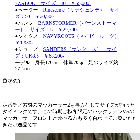
×ZABOU サイズ：40 ￥55,000-
●セーター
Rinascente（リナシェンテ） サイ
ズ：50 ￥20,900-
●パンツ
BARNSTORMER（バーンストーマ
ー） サイズ：L ￥29,700-
●ソックス
NAVYROOTS（ネイビールーツ）
￥1,980-
●シューズ
SANDERS（サンダース） サイ
ズ：UK8.5 ￥68,200-
モデル 身長170cm 体重70kg 足のサイズ約
27.5cm
◎その3
定番チノ素材のマッカーサー2も再入荷してサイズが揃った
タイミングです。この時期は秋冬限定のバックサテンVerの
マッカーサーフロントと比べる方も多く合わせてご覧いただ
きたい逸品です。