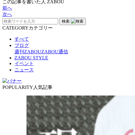
この記事を書いた人
ZABOU
前へ
次へ
検索
CATEGORY
カテゴリー
すべて
ブログ
週刊ZABOU
ZABOU通信
ZABOU STYLE
イベント
ニュース
POPULARITY
人気記事