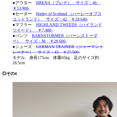
●アウター
BRENA（ブレナ） サイズ：46
￥53,900-
●セーター
Harley of Scotland （ハーレーオブス
コットランド） サイズ：42 ￥24,640-
●マフラー
HIGHLAND TWEEDS（ハイランド
ツイード） ￥7,480-
●パンツ
BARNSTORMER（バーンストーマ
ー） サイズ：M ￥28,600-
●シューズ
GERMAN TRAINER（ジャーマント
レーナー） サイズ：43 ￥27,500-
モデル 身長175cm 体重65kg 足のサイズ約
26.5cm
◎その4