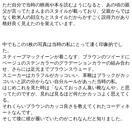
ただ自分で当時の映画や本を読むようになると、あの頃の親
父が言ってたまんまのスタイルが載っており、父親からでは
なく欧米人の顔立ちとスタイルだからかすごく説得力があり
格好良く見えたのを覚えています。
中でもこの1枚の写真は当時の私にとって凄く印象的でし
た。
スティーブマックイーンが着こなす、ブラウンのツイードに
ベージュのステンカラーのグラデーションカラーの組み合わ
せ、さらには足元までブラウンスウェード。
スニーカーはカラフルがカッコいい、革靴はブラックがカッ
コいいと訳の分からない自分ルールがあった当時の私。
はじめこれを見た時は「なんておっさん臭い靴なんや」と思
ってたのですが、見れば見るほど何だかカッコよく思えてく
る。
それくらいブラウンのカッコ良さを教えてくれたコーディネ
ートなんです。
そして後に彼が履いていたのがこれなんだと知りました。