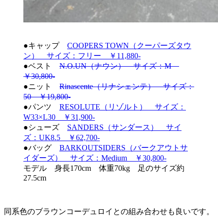
●キャップ
COOPERS TOWN（クーパーズタウ
ン） サイズ：フリー ￥11,880-
●ベスト
N.O.UN（ナウン） サイズ：M
￥30,800-
●ニット
Rinascente（リナシェンテ） サイズ：
50 ￥19,800-
●パンツ
RESOLUTE（リゾルト） サイズ：
W33×L30 ￥31,900-
●シューズ
SANDERS（サンダース） サイ
ズ：UK8.5 ￥62,700-
●バッグ
BARKOUTSIDERS（バークアウトサ
イダーズ） サイズ：Medium ￥30,800-
モデル 身長170cm 体重70kg 足のサイズ約
27.5cm
同系色のブラウンコーデュロイとの組み合わせも良いです。