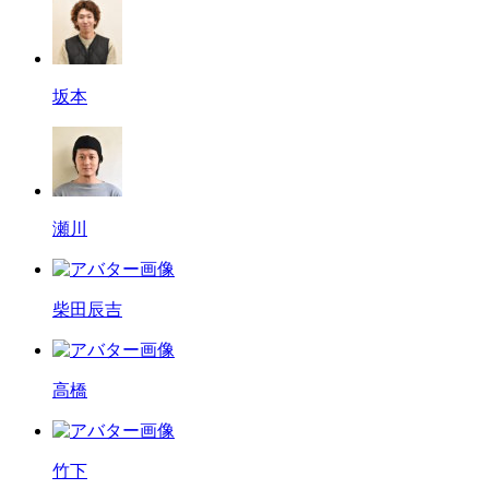
坂本
瀬川
柴田辰吉
高橋
竹下