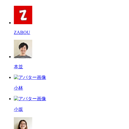
ZABOU
本並
小林
小坂