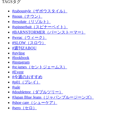
TAGS
タグ
#zaboustyle（ザボウスタイル）
#noun（ナウン）
#resolute（リゾルト）
#spinnerbait（スピナーベイト）
#BARNSTORMER（バーンストーマー）
#weac（ウィーク）
#SLOW（スロウ）
#週刊ZABOU
#styling
#lookbook
#instagram
#st.james（セントジェームス）
#Event
#今週のおすすめ
#p01（プレイ）
#sale
#doubletree（ダブルツリー）
#Japan Blue Jeans（ジャパンブルージーンズ）
#shoe care（シューケア）
#sero（セロ）