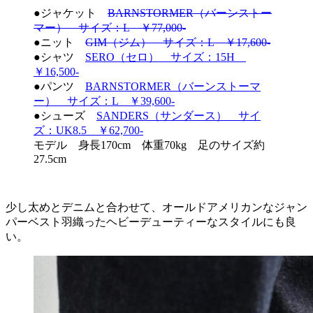
●ジャケット
BARNSTORMER（バーンストー
マー） サイズ：L ￥77,000-
●ニット
GIM（ジム） サイズ：L ￥17,600-
●シャツ
SERO（セロ） サイズ：15H
￥16,500-
●パンツ
BARNSTORMER（バーンストーマ
ー） サイズ：L ￥39,600-
●シューズ
SANDERS（サンダース） サイ
ズ：UK8.5 ￥62,700-
モデル 身長170cm 体重70kg 足のサイズ約
27.5cm
少し太めとデニムと合わせて、オールドアメリカンなジャン
パーベスト羽織ったヘビーデューティーなスタイルにも良
い。