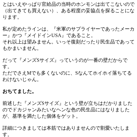
とはいえやっぱり官給品の当時のホンモンは出てこないので
（出てきても買えない）、ある程度の妥協点を探ることにな
ります。
私が定めたラインは、『米軍のサプライヤーであったメーカ
ー』かつ『メイドインUSA』であること。
それ以上は望みません。いっそ復刻だったり民生品であって
もかまいません。
だって『メンズSサイズ』っていうのが一番の壁だからで
す。
ただでさえMでも多くないのに、Sなんてホイホイ落ちてる
わけないじゃん。
おちてました。
前述した『メンズSサイズ』という壁が立ちはだかりました
のでドカジャンみたいなヘンな色の民生品にはなりました
が、基準を満たした個体をゲット。
詳細につきましては本筋ではありませんので割愛いたしま
す。