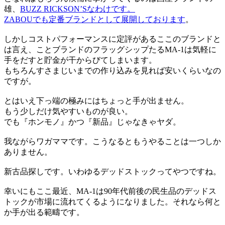
雄、
BUZZ RICKSON’Sなわけです。
ZABOUでも定番ブランドとして展開しております
。
しかしコストパフォーマンスに定評があるここのブランドと
は言え、ことブランドのフラッグシップたるMA-1は気軽に
手をだすと貯金が干からびてしまいます。
もちろんすさまじいまでの作り込みを見れば安いくらいなの
ですが。
とはいえ下っ端の極みにはちょっと手が出ません。
もう少しだけ気やすいものが良い。
でも『ホンモノ』かつ『新品』じゃなきゃヤダ。
我ながらワガママです。こうなるともうやることは一つしか
ありません。
新古品探しです。いわゆるデッドストックってやつですね。
幸いにもここ最近、MA-1は90年代前後の民生品のデッドス
トックが市場に流れてくるようになりました。それなら何と
か手が出る範疇です。