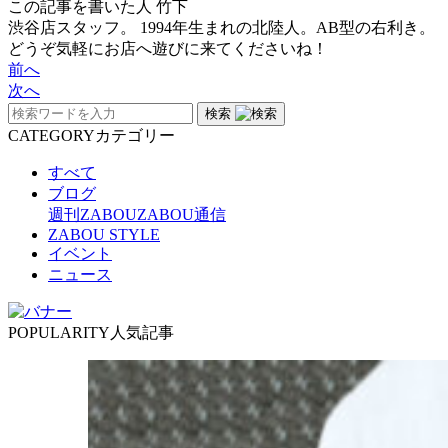
この記事を書いた人
竹下
渋谷店スタッフ。 1994年生まれの北陸人。AB型の右利き。
どうぞ気軽にお店へ遊びに来てくださいね！
前へ
次へ
検索
CATEGORY
カテゴリー
すべて
ブログ
週刊ZABOU
ZABOU通信
ZABOU STYLE
イベント
ニュース
POPULARITY
人気記事