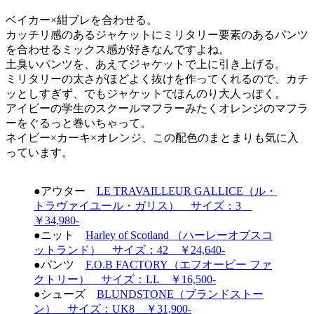
ベイカー×紺ブレを合わせる。
カッチリ感のあるジャケットにミリタリー要素のあるパンツ
を合わせるミックス感が好きなんですよね。
土臭いパンツを、あえてジャケットで上に引き上げる。
ミリタリーの太さがほどよく抜けを作ってくれるので、カチ
ッとしすぎず、でもジャケットでほんのり大人っぽく。
アイビーの学生のスクールマフラーみたくオレンジのマフラ
ーをぐるっと巻いちゃって。
ネイビー×カーキ×オレンジ、この配色のまとまりも気に入
っています。
●アウター
LE TRAVAILLEUR GALLICE（ル・
トラヴァイユール・ガリス） サイズ：3
￥34,980-
●ニット
Harley of Scotland （ハーレーオブスコ
ットランド） サイズ：42 ￥24,640-
●パンツ
F.O.B FACTORY（エフオービー ファ
クトリー） サイズ：LL ￥16,500-
●シューズ
BLUNDSTONE（ブランドストー
ン） サイズ：UK8 ￥31,900-