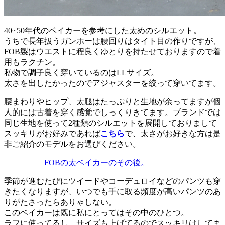
40~50年代のベイカーを参考にした太めのシルエット。
うちで長年扱うガンホーは腰回りはタイト目の作りですが、
FOB製はウエストに程良くゆとりを持たせておりますので着
用もラクチン。
私物で調子良く穿いているのはLLサイズ。
太さを出したかったのでアジャスターを絞って穿いてます。
腰まわりやヒップ、太腿はたっぷりと生地が余ってますが個
人的には古着を穿く感覚でしっくりきてます。ブランドでは
同じ生地を使って2種類のシルエットを展開しておりまして
スッキリがお好みであれば
こちら
で、太さがお好きな方は是
非ご紹介のモデルをお選びください。
FOBの太ベイカーのその後。
季節が進むたびにツイードやコーデュロイなどのパンツも穿
きたくなりますが、いつでも手に取る頻度が高いパンツのあ
りがたさったらありゃしない。
このベイカーは既に私にとってはその中のひとつ。
ラフに使ってるし、サイズも上げてるのでスッキリはしてま