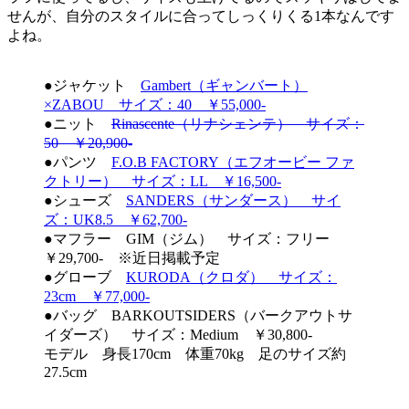
せんが、自分のスタイルに合ってしっくりくる1本なんです
よね。
●ジャケット
Gambert（ギャンバート）
×ZABOU サイズ：40 ￥55,000-
●ニット
Rinascente（リナシェンテ） サイズ：
50 ￥20,900-
●パンツ
F.O.B FACTORY（エフオービー ファ
クトリー） サイズ：LL ￥16,500-
●シューズ
SANDERS（サンダース） サイ
ズ：UK8.5 ￥62,700-
●マフラー GIM（ジム） サイズ：フリー
￥29,700- ※近日掲載予定
●グローブ
KURODA（クロダ） サイズ：
23cm ￥77,000-
●バッグ BARKOUTSIDERS（バークアウトサ
イダーズ） サイズ：Medium ￥30,800-
モデル 身長170cm 体重70kg 足のサイズ約
27.5cm