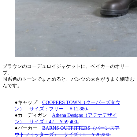
ブラウンのコーデュロイジャケットに、ベイカーのオリー
ブ。
同系色のトーンでまとめると、パンツの太さがうまく馴染む
んです。
●キャップ
COOPERS TOWN（クーパーズタウ
ン） サイズ：フリー ￥11,880-
●カーディガン
Athena Designs（アテナデザイ
ン） サイズ：42 ￥59,400-
●パーカー
BARNS OUTFITTERS（バーンズア
ウトフィッターズ） サイズ：L ￥20,900-