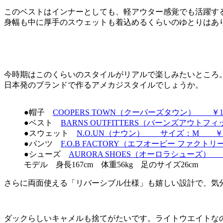
このベストはインナーとしても、軽アウター感覚でも活躍す
身幅も中に厚手のスウェットも着込めるくらいのゆとりはあ
今時期はこのくらいのスタイルがリアルで楽しみたいところ
日本発のブランドで作るアメカジスタイルでしょうか。
●帽子
COOPERS TOWN（クーパーズタウン） ￥11,
●ベスト
BARNS OUTFITTERS（バーンズアウト
●スウェット
N.O.UN（ナウン） サイズ：M ￥13,
●パンツ
F.O.B FACTORY（エフオービー ファクト
●シューズ
AURORA SHOES（オーロラシューズ） 
モデル 身長167cm 体重56kg 足のサイズ26cm
さらに両面使える「リバーシブル仕様」も嬉しい設計で、気
ダックらしいキャメルも捨てがたいです。ライトウエイトな