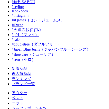
#週刊ZABOU
#styling
#lookbook
#instagram
#st.james（セントジェームス）
#Event
#今週のおすすめ
#p01（プレイ）
#sale
#doubletree（ダブルツリー）
#Japan Blue Jeans（ジャパンブルージーンズ）
#shoe care（シューケア）
#sero（セロ）
新着商品
再入荷商品
ランキング
ブランド一覧
アウター
ベスト
ニット
シャツ・ポロシャツ