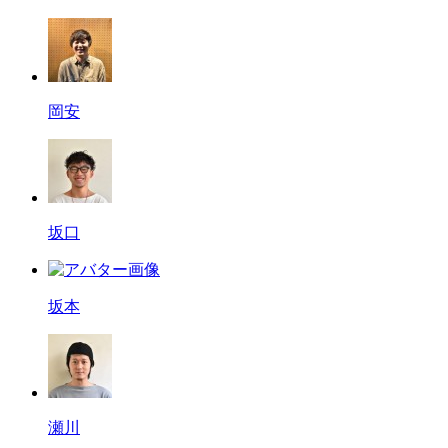
岡安
坂口
坂本
瀬川