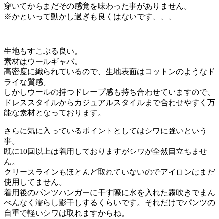
穿いてからまだその感覚を味わった事がありません。
※かといって動かし過ぎも良くはないです、、、
生地もすこぶる良い。
素材はウールギャバ。
高密度に織られているので、生地表面はコットンのようなド
ライな質感。
しかしウールの持つドレープ感も持ち合わせていますので、
ドレススタイルからカジュアルスタイルまで合わせやすく万
能な素材となっております。
さらに気に入っているポイントとしてはシワに強いという
事。
既に10回以上は着用しておりますがシワが全然目立ちませ
ん。
クリースラインもほとんど取れていないのでアイロンはまだ
使用してません。
着用後のパンツハンガーに干す際に水を入れた霧吹きでまん
べんなく濡らし影干しするくらいです。それだけでパンツの
自重で軽いシワは取れますからね。