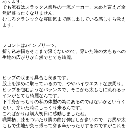
あります。
でも流石はスラックス業界の一流メーカー、太めと言えど全
然野暮ったくなりません。
むしろクラシックな雰囲気まで醸し出している感じすら覚え
ます。
フロントは2インプリーツ。
折り込み幅もそこまで深くないので、穿いた時の太ももへの
生地の広がりが自然でとても綺麗。
ヒップの収まり具合も良きです。
股上を深めに取っているので、ややハイウエストな腰周り。
ヒップを包むようなバランスで、そこから太ももに流れるラ
インがとても綺麗なんです。
下半身がっちりの私の体型の為にあるのではないかというく
らい、穿いた時にしっくり来るんです。
こればかりは購入初日に感動しましたね。
職業柄、膝をついたり脚の曲げ伸ばしが多いので、お尻や太
ももで生地が突っ張って穿き辛かったりするのですがこれを