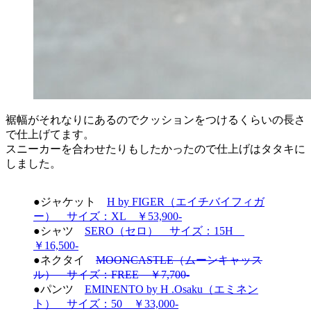
裾幅がそれなりにあるのでクッションをつけるくらいの長さ
で仕上げてます。
スニーカーを合わせたりもしたかったので仕上げはタタキに
しました。
●ジャケット
H by FIGER（エイチバイフィガ
ー） サイズ：XL ￥53,900-
●シャツ
SERO（セロ） サイズ：15H
￥16,500-
●ネクタイ
MOONCASTLE（ムーンキャッス
ル） サイズ：FREE ￥7,700-
●パンツ
EMINENTO by H .Osaku（エミネン
ト） サイズ：50 ￥33,000-