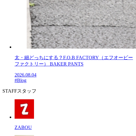
太・細どっちにする？F.O.B FACTORY（エフオービー
ファクトリー） BAKER PANTS
2026.08.04
#Blog
STAFF
スタッフ
ZABOU