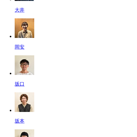
大井
岡安
坂口
坂本