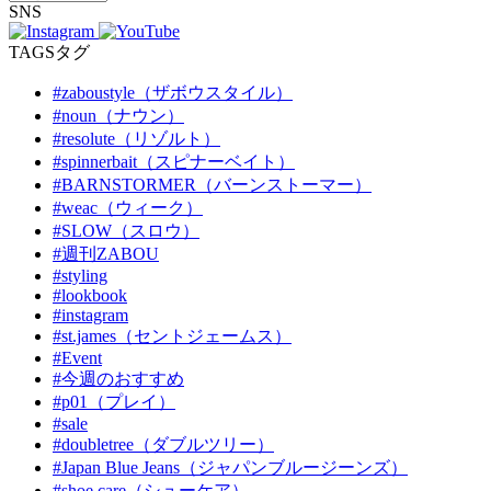
SNS
TAGS
タグ
#zaboustyle（ザボウスタイル）
#noun（ナウン）
#resolute（リゾルト）
#spinnerbait（スピナーベイト）
#BARNSTORMER（バーンストーマー）
#weac（ウィーク）
#SLOW（スロウ）
#週刊ZABOU
#styling
#lookbook
#instagram
#st.james（セントジェームス）
#Event
#今週のおすすめ
#p01（プレイ）
#sale
#doubletree（ダブルツリー）
#Japan Blue Jeans（ジャパンブルージーンズ）
#shoe care（シューケア）