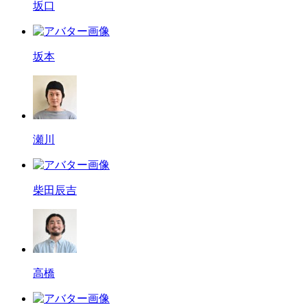
坂口
坂本
瀬川
柴田辰吉
高橋