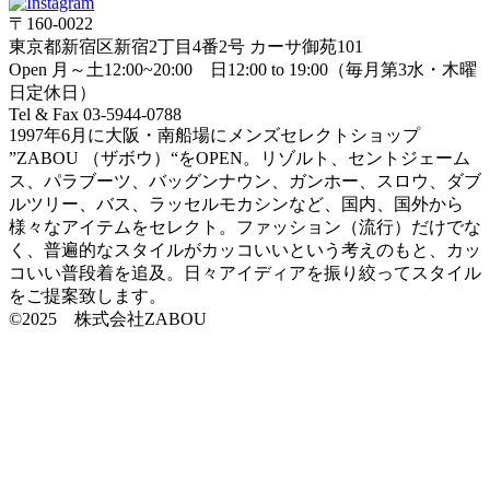
〒160-0022
東京都新宿区新宿2丁目4番2号 カーサ御苑101
Open 月～土12:00~20:00 日12:00 to 19:00（毎月第3水・木曜
日定休日）
Tel & Fax 03-5944-0788
1997年6月に大阪・南船場にメンズセレクトショップ
”ZABOU （ザボウ）“をOPEN。リゾルト、セントジェーム
ス、パラブーツ、バッグンナウン、ガンホー、スロウ、ダブ
ルツリー、バス、ラッセルモカシンなど、国内、国外から
様々なアイテムをセレクト。ファッション（流行）だけでな
く、普遍的なスタイルがカッコいいという考えのもと、カッ
コいい普段着を追及。日々アイディアを振り絞ってスタイル
をご提案致します。
©2025 株式会社ZABOU