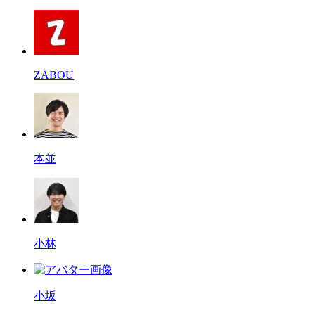
ZABOU
本並
小林
小坂