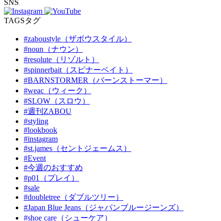
SNS
TAGS
タグ
#zaboustyle（ザボウスタイル）
#noun（ナウン）
#resolute（リゾルト）
#spinnerbait（スピナーベイト）
#BARNSTORMER（バーンストーマー）
#weac（ウィーク）
#SLOW（スロウ）
#週刊ZABOU
#styling
#lookbook
#instagram
#st.james（セントジェームス）
#Event
#今週のおすすめ
#p01（プレイ）
#sale
#doubletree（ダブルツリー）
#Japan Blue Jeans（ジャパンブルージーンズ）
#shoe care（シューケア）