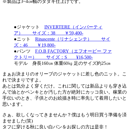
※製品は3~4㎝幅のタタキ仕上げです。
●ジャケット
INVERTERE（インバーティ
ア） サイズ：38 ￥59,400-
●ニット
Rinascente（リナシェンテ） サイ
ズ：46 ￥19,800-
●パンツ
F.O.B FACTORY（エフオービー ファ
クトリー） サイズ：S ¥16,500-
モデル 身長160㎝ 体重60㎏ 足のサイズ約25㎝
まぁお決まりのオリーブのジャケットに差し色のニット。こ
れで決まりですよ。
あとは気分よく穿くだけ。これに関しては新品よりも穿き込
んで油とかペンキとか汚した方が絶対にカッコ良い。稼業の
手伝いのとき、子供とのお絵描き時に率先して着用したいと
思います。
さぁ、欲しくなってきませんか？僕はもう明日買う準備を済
ませました(笑)
タフに穿ける秋に良い白パンをお探しの方は是非！