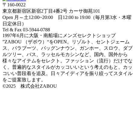
〒160-0022
東京都新宿区新宿2丁目4番2号 カーサ御苑101
Open 月～土12:00~20:00 日12:00 to 19:00（毎月第3水・木曜
日定休日）
Tel & Fax 03-5944-0788
1997年6月に大阪・南船場にメンズセレクトショップ
”ZABOU （ザボウ）“をOPEN。リゾルト、セントジェーム
ス、パラブーツ、バッグンナウン、ガンホー、スロウ、ダブ
ルツリー、バス、ラッセルモカシンなど、国内、国外から
様々なアイテムをセレクト。ファッション（流行）だけでな
く、普遍的なスタイルがカッコいいという考えのもと、カッ
コいい普段着を追及。日々アイディアを振り絞ってスタイル
をご提案致します。
©2025 株式会社ZABOU