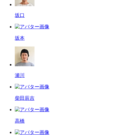
坂口
坂本
瀬川
柴田辰吉
高橋