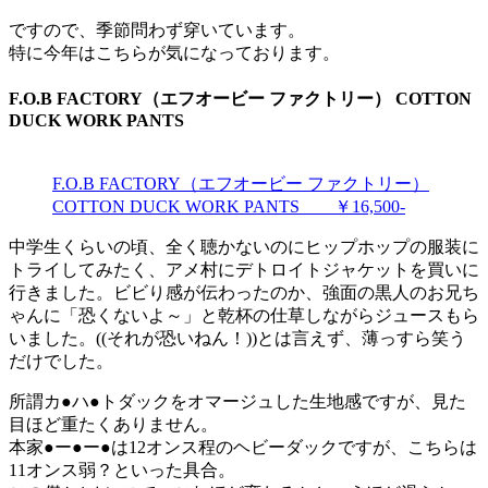
ですので、季節問わず穿いています。
特に今年はこちらが気になっております。
F.O.B FACTORY（エフオービー ファクトリー） COTTON
DUCK WORK PANTS
F.O.B FACTORY（エフオービー ファクトリー）
COTTON DUCK WORK PANTS ￥16,500-
中学生くらいの頃、全く聴かないのにヒップホップの服装に
トライしてみたく、アメ村にデトロイトジャケットを買いに
行きました。ビビり感が伝わったのか、強面の黒人のお兄ち
ゃんに「恐くないよ～」と乾杯の仕草しながらジュースもら
いました。((それが恐いねん！))とは言えず、薄っすら笑う
だけでした。
所謂カ●ハ●トダックをオマージュした生地感ですが、見た
目ほど重たくありません。
本家●ー●ー●は12オンス程のヘビーダックですが、こちらは
11オンス弱？といった具合。