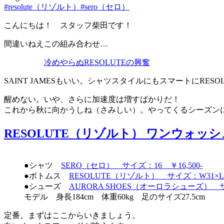
#resolute（リゾルト）
#sero（セロ）
こんにちは！ スタッフ柴田です！
間違いねえこの組み合わせ…
冷めやらぬRESOLUTEの興奮
SAINT JAMESもいい。シャツスタイルにもスマートにRESO
醒めない。いや、さらに加速度は増すばかりだ！
これから秋に向かうしね（さみしい）。やってくるシーズン
RESOLUTE（リゾルト） ワンウォッシュ
●シャツ
SERO（セロ） サイズ：16 ￥16,500-
●ボトムス
RESOLUTE（リゾルト） サイズ：W31×L34
●シューズ
AURORA SHOES（オーロラシューズ） サイ
モデル 身長184cm 体重60kg 足のサイズ27.5cm
定番。まずはここからいきましょう。