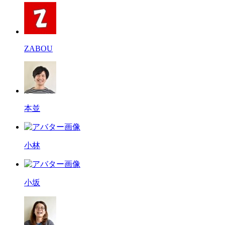
ZABOU
本並
小林
小坂