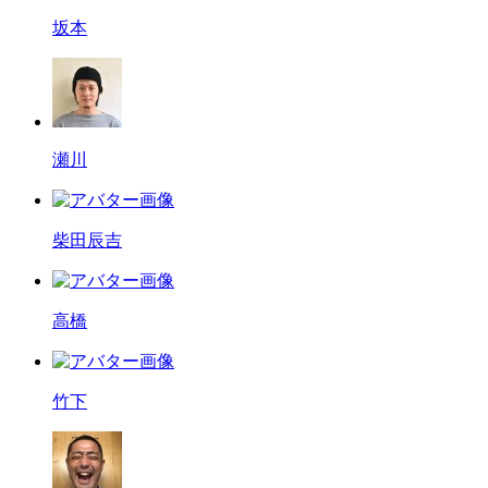
坂本
瀬川
柴田辰吉
高橋
竹下