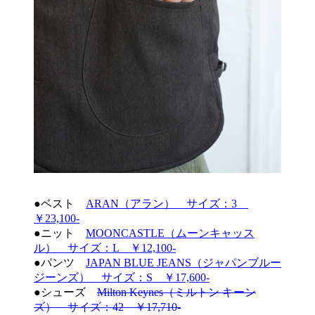
●ベスト
ARAN（アラン） サイズ：3
￥23,100-
●ニット
MOONCASTLE（ムーンキャッス
ル） サイズ：L ￥12,100-
●パンツ
JAPAN BLUE JEANS（ジャパンブルー
ジーンズ） サイズ：S ￥17,600-
●シューズ
Milton Keynes（ミルトン キーン
ズ） サイズ：42 ￥17,710-