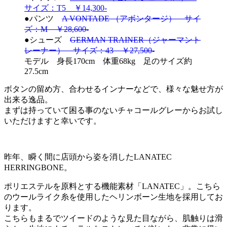
サイズ：T5 ￥14,300-
●パンツ
A VONTADE （アボンタージ） サイ
ズ：M ￥28,600-
●シューズ
GERMAN TRAINER（ジャーマント
レーナー） サイズ：43 ￥27,500-
モデル 身長170cm 体重68kg 足のサイズ約
27.5cm
ボタンの留め方、合わせるインナーなどで、様々な魅せ方が
出来る逸品。
まずは持っていて困る事のないチャコールグレーからお試し
いただけますと幸いです。
昨年、瞬く間に店頭から姿を消したLANATEC
HERRINGBONE。
ポリエステルを原料とする機能素材「LANATEC」。こちら
のウールライク糸を使用したヘリンボーン生地を採用してお
ります。
こちらもまるでツイードのような見た目ながら、肌触りは滑