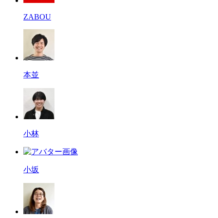
ZABOU
本並
小林
小坂