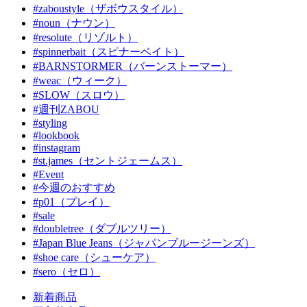
#zaboustyle（ザボウスタイル）
#noun（ナウン）
#resolute（リゾルト）
#spinnerbait（スピナーベイト）
#BARNSTORMER（バーンストーマー）
#weac（ウィーク）
#SLOW（スロウ）
#週刊ZABOU
#styling
#lookbook
#instagram
#st.james（セントジェームス）
#Event
#今週のおすすめ
#p01（プレイ）
#sale
#doubletree（ダブルツリー）
#Japan Blue Jeans（ジャパンブルージーンズ）
#shoe care（シューケア）
#sero（セロ）
新着商品