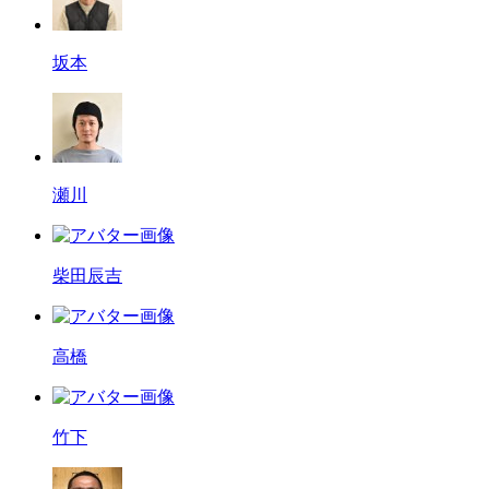
坂本
瀬川
柴田辰吉
高橋
竹下