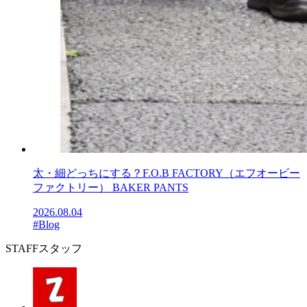
太・細どっちにする？F.O.B FACTORY（エフオービー
ファクトリー） BAKER PANTS
2026.08.04
#Blog
STAFF
スタッフ