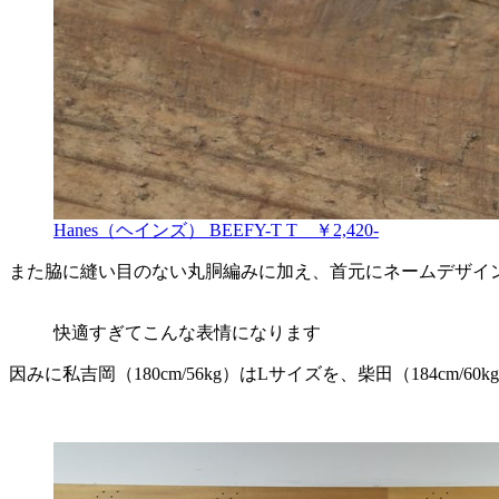
Hanes（ヘインズ） BEEFY-T T ￥2,420-
また脇に縫い目のない丸胴編みに加え、首元にネームデザイ
快適すぎてこんな表情になります
因みに私吉岡（180cm/56kg）はLサイズを、柴田（184cm/6