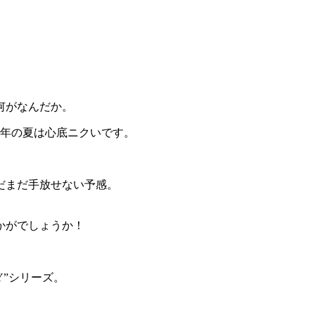
何がなんだか。
近年の夏は心底ニクいです。
だまだ手放せない予感。
かがでしょうか！
Y”シリーズ。