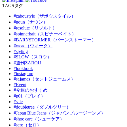
TAGS
タグ
#zaboustyle（ザボウスタイル）
#noun（ナウン）
#resolute（リゾルト）
#spinnerbait（スピナーベイト）
#BARNSTORMER（バーンストーマー）
#weac（ウィーク）
#styling
#SLOW（スロウ）
#週刊ZABOU
#lookbook
#instagram
#st.james（セントジェームス）
#Event
#今週のおすすめ
#p01（プレイ）
#sale
#doubletree（ダブルツリー）
#Japan Blue Jeans（ジャパンブルージーンズ）
#shoe care（シューケア）
#sero（セロ）