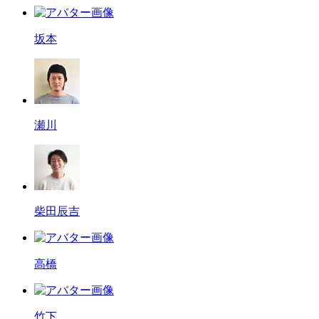
坂本
瀬川
柴田辰吉
高橋
竹下