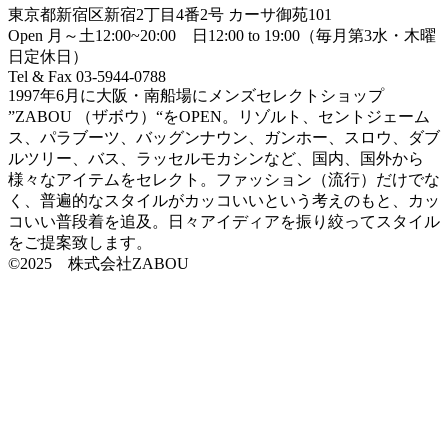
東京都新宿区新宿2丁目4番2号 カーサ御苑101
Open 月～土12:00~20:00 日12:00 to 19:00（毎月第3水・木曜
日定休日）
Tel & Fax 03-5944-0788
1997年6月に大阪・南船場にメンズセレクトショップ
”ZABOU （ザボウ）“をOPEN。リゾルト、セントジェーム
ス、パラブーツ、バッグンナウン、ガンホー、スロウ、ダブ
ルツリー、バス、ラッセルモカシンなど、国内、国外から
様々なアイテムをセレクト。ファッション（流行）だけでな
く、普遍的なスタイルがカッコいいという考えのもと、カッ
コいい普段着を追及。日々アイディアを振り絞ってスタイル
をご提案致します。
©2025 株式会社ZABOU