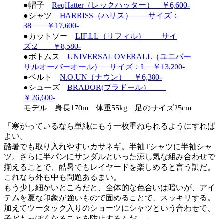
●帽子
ReqHatter（レックハッター） ￥6,600-
●シャツ
HARRISS（ハリス） サイズ：
38 ￥17,600-
●カットソー
LIFiLL（リフィル） サイ
ズ:2 ￥8,580-
●ボトムス
UNIVERSAL OVERALL（ユニバー
サルオーバーオール） サイズ：L ￥13,200-
●ベルト
N.O.UN（ナウン） ￥6,380-
●シューズ
BRADOR(ブラドール）
￥26,600-
モデル 身長170m 体重55kg 足のサイズ25cm
「寒がっているなら単純にもう一枚重ねられるようにすれば
よい。
酷暑でも取り入れやすいカサネギ。半袖Tシャツに半袖シャ
ツ。さらに半パンにサンダルといった涼し気な組み合わせで
揃えることで、酷暑でもレイヤードを楽しめると言う訳だ。
これなら外も中も問題あるまい。
もう少し細かいところだと、全体的な色合いは暗いが、アイ
テムを夏な印象が強いもので固めることで、スッキリする。
加えてツータック入りのショーツにシャツという合わせで、
子どもっぽくなることを防止するんだ。」