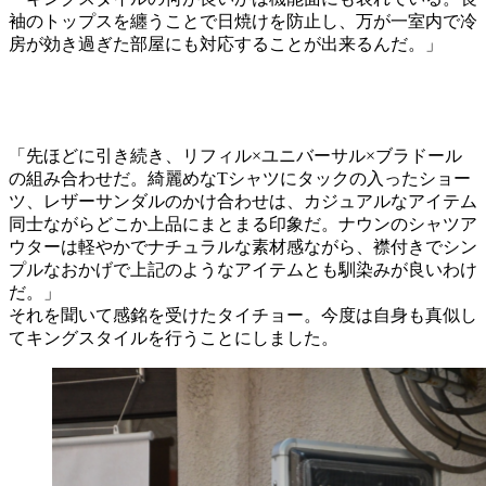
袖のトップスを纏うことで日焼けを防止し、万が一室内で冷
房が効き過ぎた部屋にも対応することが出来るんだ。」
「先ほどに引き続き、リフィル×ユニバーサル×ブラドール
の組み合わせだ。綺麗めなTシャツにタックの入ったショー
ツ、レザーサンダルのかけ合わせは、カジュアルなアイテム
同士ながらどこか上品にまとまる印象だ。ナウンのシャツア
ウターは軽やかでナチュラルな素材感ながら、襟付きでシン
プルなおかげで上記のようなアイテムとも馴染みが良いわけ
だ。」
それを聞いて感銘を受けたタイチョー。今度は自身も真似し
てキングスタイルを行うことにしました。