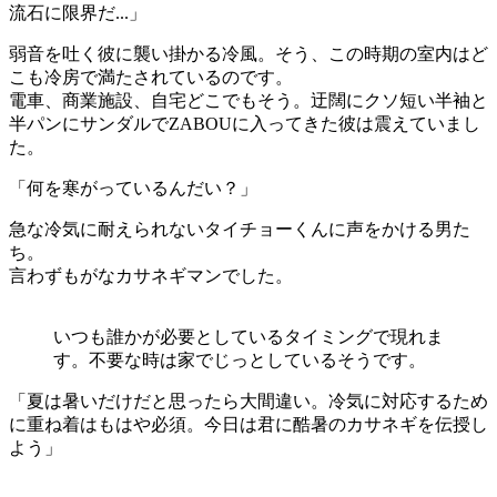
流石に限界だ...」
弱音を吐く彼に襲い掛かる冷風。そう、この時期の室内はど
こも冷房で満たされているのです。
電車、商業施設、自宅どこでもそう。迂闊にクソ短い半袖と
半パンにサンダルでZABOUに入ってきた彼は震えていまし
た。
「何を寒がっているんだい？」
急な冷気に耐えられないタイチョーくんに声をかける男た
ち。
言わずもがなカサネギマンでした。
いつも誰かが必要としているタイミングで現れま
す。不要な時は家でじっとしているそうです。
「夏は暑いだけだと思ったら大間違い。冷気に対応するため
に重ね着はもはや必須。今日は君に酷暑のカサネギを伝授し
よう」