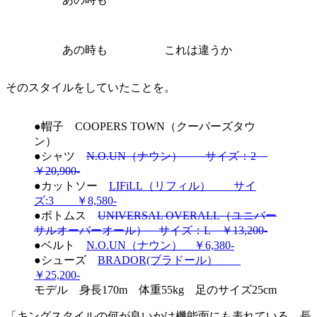
あの時も
これは違うか
そのスタイルをしていたことを。
●帽子 COOPERS TOWN（クーパーズタウ
ン）
●シャツ
N.O.UN（ナウン） サイズ：2
￥20,900-
●カットソー
LIFiLL（リフィル） サイ
ズ:3 ￥8,580-
●ボトムス
UNIVERSAL OVERALL（ユニバー
サルオーバーオール） サイズ：L ￥13,200-
●ベルト
N.O.UN（ナウン） ￥6,380-
●シューズ
BRADOR(ブラドール）
￥25,200-
モデル 身長170m 体重55kg 足のサイズ25cm
「キングスタイルの何が良いかは機能面にも表れている。長