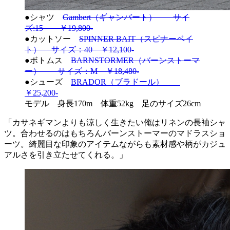
●シャツ
Gambert（ギャンバート） サイ
ズ:15 ￥19,800-
●カットソー
SPINNER BAIT（スピナーベイ
ト） サイズ：40 ￥12,100-
●ボトムス
BARNSTORMER（バーンストーマ
ー） サイズ：M ￥18,480-
●シューズ
BRADOR（ブラドール）
￥25,200-
モデル 身長170m 体重52kg 足のサイズ26cm
「カサネギマンよりも涼しく生きたい俺はリネンの長袖シャ
ツ。合わせるのはもちろんバーンストーマーのマドラスショ
ーツ。綺麗目な印象のアイテムながらも素材感や柄がカジュ
アルさを引き立たせてくれる。」