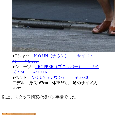
●Tシャツ
N.O.UN（ナウン） サイズ：
M ￥8,580-
●ショーツ
PROPPER（プロッパー） サイ
ズ：M ￥9,900-
●ベルト
N.O.UN（ナウ
ン）
￥6,380-
モデル 身長167cm 体重56kg 足のサイズ約
26cm
以上、スタッフ岡安の短パン事情でした！