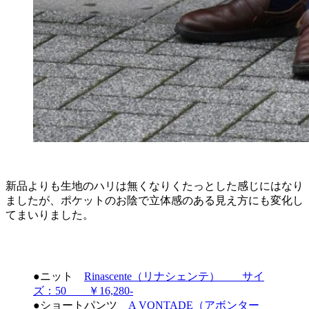
新品よりも生地のハリは無くなりくたっとした感じにはなり
ましたが、ポケットのお陰で立体感のある見え方にも変化し
てまいりました。
●ニット
Rinascente（リナシェンテ） サイ
ズ：50 ￥16,280-
●ショートパンツ
A VONTADE（アボンター