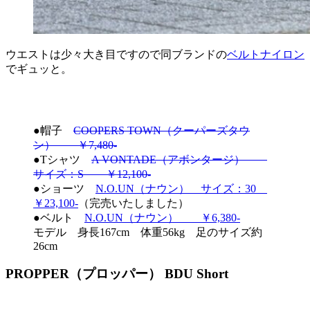
ウエストは少々大き目ですので同ブランドの
ベルトナイロン
でギュッと。
●帽子
COOPERS TOWN（クーパーズタウ
ン） ￥7,480-
●Tシャツ
A VONTADE（アボンタージ）
サイズ：S ￥12,100-
●ショーツ
N.O.UN（ナウン） サイズ：30
￥23,100-
（完売いたしました）
●ベルト
N.O.UN（ナウ
ン）
￥6,380-
モデル 身長167cm 体重56kg 足のサイズ約
26cm
PROPPER（プロッパー） BDU Short