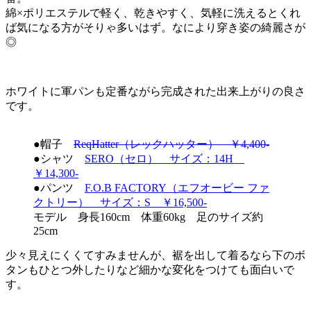
綿×ポリエステルで軽く、乾きやすく、気軽に洗えるとくれ
ば気になる方がそりゃ多いはず。なにより穿き姿の綺麗さが
◎
ホワイトに軍パンも定番ながら完成された出来上がりの良さ
です。
●帽子
ReqHatter（レックハッター） ￥4,400-
●シャツ
SERO（セロ） サイズ：14H
￥14,300-
●パンツ
F.O.B FACTORY（エフオービー ファ
クトリー） サイズ：S ￥16,500-
モデル 身長160cm 体重60kg 足のサイズ約
25cm
少々見えにくくてすみませんが、裾を出して着るなら下のボ
タンもひとつ外したりなど細かな変化をつけても面白いで
す。