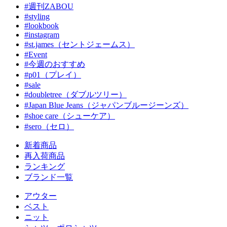
#週刊ZABOU
#styling
#lookbook
#instagram
#st.james（セントジェームス）
#Event
#今週のおすすめ
#p01（プレイ）
#sale
#doubletree（ダブルツリー）
#Japan Blue Jeans（ジャパンブルージーンズ）
#shoe care（シューケア）
#sero（セロ）
新着商品
再入荷商品
ランキング
ブランド一覧
アウター
ベスト
ニット