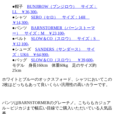
●帽子
BUNJIROW（ブンジロウ） サイズ：
LL ￥36,300-
●シャツ
SERO（セロ） サイズ：14H
￥14,300-
●パンツ
BARNSTORMER（バーンストーマ
ー） サイズ：M ￥23,100-
●ベルト
SLOW＆CO（スロウ） サイズ：S
￥12,100-
●シューズ
SANDERS（サンダース） サイ
ズ：UK6 ￥64,900-
●バッグ
SLOW＆CO（スロウ） ￥39,600-
モデル 身長160cm 体重60kg 足のサイズ約
25cm
ホワイトとブルーのオックスフォード、シャツにおいてこの
2枚はどっちもあって良いくらい汎用性の高いカラーです。
パンツはBARNSTORMERのグレーチノ。こちらもカジュア
ル～ビジカジまで幅広い目線でご購入いただいている人気品
番。