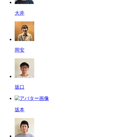
大井
岡安
坂口
坂本