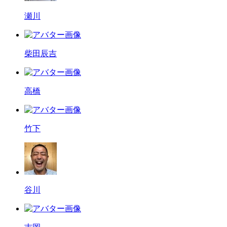
瀬川
柴田辰吉
高橋
竹下
谷川