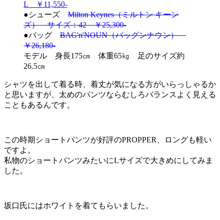
L ￥11,550-
●シューズ
Milton Keynes（ミルトン キーン
ズ） サイズ：42 ￥25,300-
●バッグ
BAG'n'NOUN（バッグンナウン）
￥26,180-
モデル 身長175㎝ 体重65㎏ 足のサイズ約
26.5㎝
シャツを出して着る時、着丈が気になる方がいらっしゃるか
と思いますが、太めのパンツならむしろバランスよく見える
こともあるんです。
この時期ショートパンツが好評のPROPPER、ロングも軽い
ですよ。
私物のショートパンツみたいにLサイズで大きめにしてみま
した。
坂口氏にはホワイトを着てもらいました。