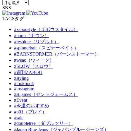
SNS
TAGS
タグ
#zaboustyle（ザボウスタイル）
#noun（ナウン）
#resolute（リゾルト）
#spinnerbait（スピナーベイト）
#BARNSTORMER（バーンストーマー）
#weac（ウィーク）
#SLOW（スロウ）
#週刊ZABOU
#styling
#lookbook
#instagram
#st.james（セントジェームス）
#Event
#今週のおすすめ
#p01（プレイ）
#sale
#doubletree（ダブルツリー）
#Japan Blue Jeans（ジャパンブルージーンズ）