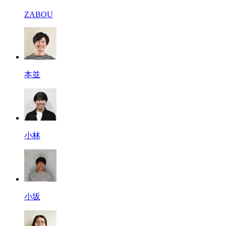
ZABOU
本並
小林
小坂