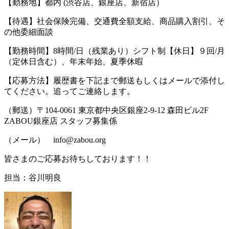
【勤務地】都内 (渋谷店、銀座店、新宿店）
【待遇】社会保険完備、交通費全額支給、商品購入割引、そ
の他委細面談
【勤務時間】8時間/日（残業あり）シフト制【休日】９回/月
（定休日含む）、年末年始、夏季休暇
【応募方法】履歴書を下記まで郵送もしくはメールで添付し
てください。追ってご連絡します。
（郵送）〒104-0061 東京都中央区銀座2-9-12 森田ビル2F
ZABOU銀座店 スタッフ募集係
（メール） info@zabou.org
皆さまのご応募お待ちしております！！
担当：谷川明良