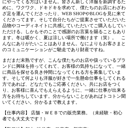
にやってくる方はいません。皆さん新しく洋服を新調するた
めに、ワクワク、ドキドキを求めて、僕たちのお店にわざわ
ざ足を運んでくださったり、WEB SHOPやBLOGを見に来て
くださってます。そして自分たちがご提案させていただいた
品物やコーディネイトに共感していただいてご購入もしてい
ただける。しかもそのことで感謝のお言葉を賜ることもあり
ます。冬は暖かく、夏は涼しい場所で働けます（笑）。 こ
んなにありがたいことはありません。なによりもお客さまと
のコミュニケーションがご馳走であり財産ですね。
まだまだ未熟ですが、こんな僕たちのお店や扱っているブラ
ンドに興味を持ってくれて、お客様の気持ちになって、一緒
に商品を探せる良き仲間になってくれる方を募集していま
す。そして何よりも洋服が好きで一生懸命仕事をしてくれる
方であれば、どなたでもご応募ください。共にお店をつく
り、お客様に喜んでもえらえるように、一緒に仕事が出来る
方をお待ちしています。分からないことがあればトコトン聞
いてください。分かるまで教えます。
【仕事内容】 店舗・ＷＥＢでの販売業務。（未経験・初心
者でも大丈夫です！）