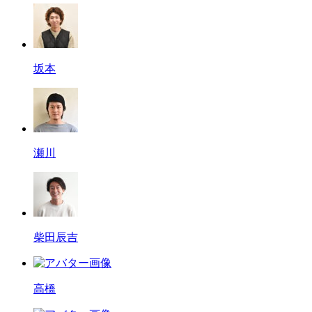
坂本
瀬川
柴田辰吉
高橋