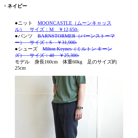
・ネイビー
●ニット
MOONCASTLE（ムーンキャッス
ル） サイズ：M ￥12,650-
●パンツ
BARNSTORMER（バーンストーマ
ー） サイズ：S ￥31,900-
●シューズ
Milton Keynes（ミルトン キーン
ズ） サイズ：40 ￥25,300-
モデル 身長160cm 体重60kg 足のサイズ約
25cm