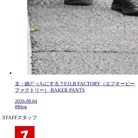
太・細どっちにする？F.O.B FACTORY（エフオービー
ファクトリー） BAKER PANTS
2026.08.04
#Blog
STAFF
スタッフ