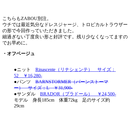
こちらもZABOU別注。
ウチでは最近気分なドレスジャージ、トロピカルトラウザー
の形で今回作っていただきました。
細過ぎない丁度良い形と好評です。残り少なくなってますの
でお早めに。
・オフベージュ
●ニット
Rinascente（リナシェンテ） サイズ：
52 ￥16,280-
●パンツ
BARNSTORMER（バーンストーマ
ー） サイズ：L ￥31,900-
●サンダル
BRADOR（ブラドール） ￥24,500-
モデル 身長185cm 体重72kg 足のサイズ約
29cm