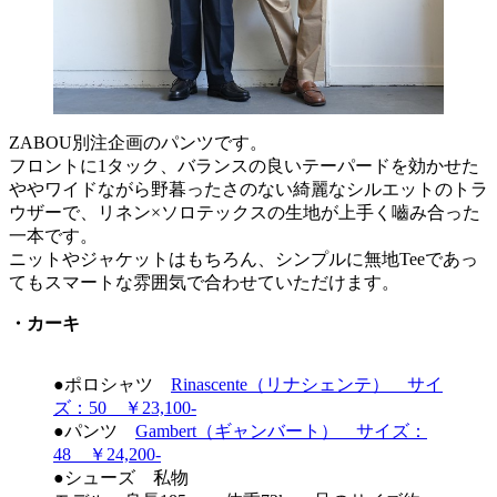
ZABOU別注企画のパンツです。
フロントに1タック、バランスの良いテーパードを効かせた
ややワイドながら野暮ったさのない綺麗なシルエットのトラ
ウザーで、リネン×ソロテックスの生地が上手く嚙み合った
一本です。
ニットやジャケットはもちろん、シンプルに無地Teeであっ
てもスマートな雰囲気で合わせていただけます。
・カーキ
●ポロシャツ
Rinascente（リナシェンテ） サイ
ズ：50 ￥23,100-
●パンツ
Gambert（ギャンバート） サイズ：
48 ￥24,200-
●シューズ 私物