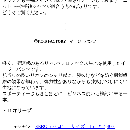
トップスも半袖メインで先の季節をイメージしてみます。ニ
ットTeeや半袖シャツが似合うものばかりです。
どうぞご覧ください。
・
・
◎F.O.B FACTORY イージーパンツ
軽く、清涼感のあるリネン×ソロテックス生地を使用したイ
ージーパンツです。
肌当りの良いリネンのシャリ感に、膝抜けなどを防ぐ機能繊
維の効果が加わり、弾力性がありながらも膝抜けのしにくい
生地になっています。
スポーティーさもほどほどに、ビジネス使いも検討出来る一
本。
・14 オリーブ
●シャツ
SERO（セロ） サイズ：15 ¥14,300-