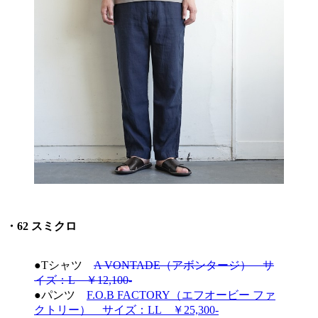
・62 スミクロ
●Tシャツ
A VONTADE（アボンタージ） サ
イズ：L ￥12,100-
●パンツ
F.O.B FACTORY（エフオービー ファ
クトリー） サイズ：LL ￥25,300-