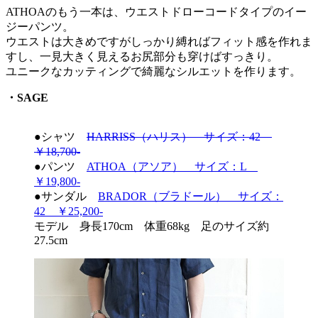
ATHOAのもう一本は、ウエストドローコードタイプのイー
ジーパンツ。
ウエストは大きめですがしっかり縛ればフィット感を作れま
すし、一見大きく見えるお尻部分も穿けばすっきり。
ユニークなカッティングで綺麗なシルエットを作ります。
・SAGE
●シャツ
HARRISS（ハリス） サイズ：42
￥18,700-
●パンツ
ATHOA（アソア） サイズ：L
￥19,800-
●サンダル
BRADOR（ブラドール） サイズ：
42 ￥25,200-
モデル 身長170cm 体重68kg 足のサイズ約
27.5cm