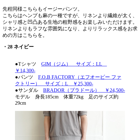
先程同様こちらもイージーパンツ。
こちらはヘンプも麻の一種ですが、リネンより繊維が太く、
シャリ感と凹凸ある生地の粗野感をお楽しみいただけます。
リネンよりもラフな雰囲気になり、よりリラックス感をお求
めの方はこちらを。
・28 ネイビー
●Tシャツ
GIM（ジム） サイズ：LL
￥14,300-
●パンツ
F.O.B FACTORY（エフオービー ファ
クトリー） サイズ：L ￥25,300-
●サンダル
BRADOR（ブラドール） ￥24,500-
モデル 身長185cm 体重72kg 足のサイズ約
29cm