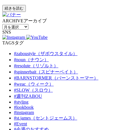
続きを読む
ARCHIVE
アーカイブ
SNS
TAGS
タグ
#zaboustyle（ザボウスタイル）
#noun（ナウン）
#resolute（リゾルト）
#spinnerbait（スピナーベイト）
#BARNSTORMER（バーンストーマー）
#weac（ウィーク）
#SLOW（スロウ）
#週刊ZABOU
#styling
#lookbook
#instagram
#st.james（セントジェームス）
#Event
#今週のおすすめ