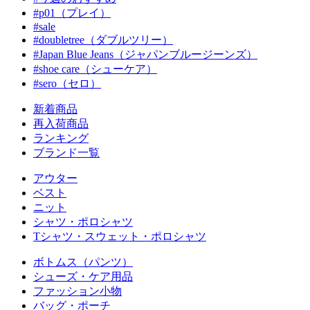
#p01（プレイ）
#sale
#doubletree（ダブルツリー）
#Japan Blue Jeans（ジャパンブルージーンズ）
#shoe care（シューケア）
#sero（セロ）
新着商品
再入荷商品
ランキング
ブランド一覧
アウター
ベスト
ニット
シャツ・ポロシャツ
Tシャツ・スウェット・ポロシャツ
ボトムス（パンツ）
シューズ・ケア用品
ファッション小物
バッグ・ポーチ