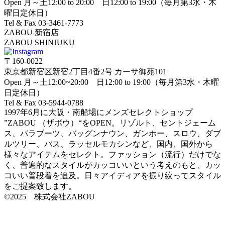
Open 月～土12:00 to 20:00 日12:00 to 19:00（毎月第3水・木
曜日定休日）
Tel & Fax 03-3461-7773
ZABOU 新宿店
ZABOU SHINJUKU
〒160-0022
東京都新宿区新宿2丁目4番2号 カーサ御苑101
Open 月～土12:00~20:00 日12:00 to 19:00（毎月第3水・木曜
日定休日）
Tel & Fax 03-5944-0788
1997年6月に大阪・南船場にメンズセレクトショップ
”ZABOU （ザボウ）“をOPEN。リゾルト、セントジェーム
ス、パラブーツ、バッグンナウン、ガンホー、スロウ、ダブ
ルツリー、バス、ラッセルモカシンなど、国内、国外から
様々なアイテムをセレクト。ファッション（流行）だけでな
く、普遍的なスタイルがカッコいいという考えのもと、カッ
コいい普段着を追及。日々アイディアを振り絞ってスタイル
をご提案致します。
©2025 株式会社ZABOU