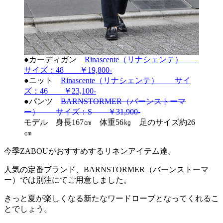
●カーディガン
Rinascente（リナシェンテ）
サイズ：48 ￥19,800-
●ニット
Rinascente（リナシェンテ） サイ
ズ：46 ￥23,100-
●パンツ
BARNSTORMER（バーンストーマ
ー） サイズ：S ￥31,900-
モデル 身長167㎝ 体重56㎏ 足のサイズ約26
㎝
今季ZABOUがおすすめするリネンアイテム達。
人気の定番ブランド、BARNSTORMER（バーンストーマ
ー）では別注にてご用意しました。
きっと夏が楽しくなる新たなワードローブとなってくれるこ
とでしょう。