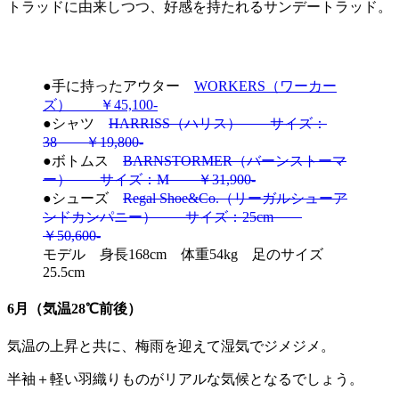
トラッドに由来しつつ、好感を持たれるサンデートラッド。
●手に持ったアウター
WORKERS（ワーカー
ズ） ￥45,100-
●シャツ
HARRISS（ハリス） サイズ：
38 ￥19,800-
●ボトムス
BARNSTORMER（バーンストーマ
ー） サイズ：M ￥31,900-
●シューズ
Regal Shoe&Co.（リーガルシューア
ンドカンパニー） サイズ：25cm
￥50,600-
モデル 身長168cm 体重54kg 足のサイズ
25.5cm
6月（気温28℃前後）
気温の上昇と共に、梅雨を迎えて湿気でジメジメ。
半袖＋軽い羽織りものがリアルな気候となるでしょう。