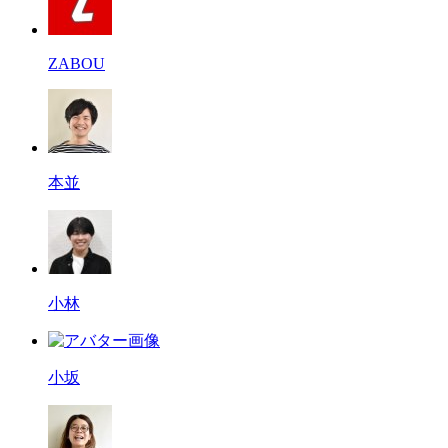
ZABOU
本並
小林
小坂