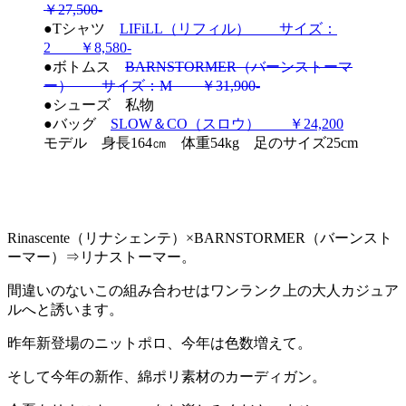
￥27,500-
●Tシャツ
LIFiLL（リフィル） サイズ：
2 ￥8,580-
●ボトムス
BARNSTORMER（バーンストーマ
ー） サイズ：M ￥31,900-
●シューズ 私物
●バッグ
SLOW＆CO（スロウ） ￥24,200
モデル 身長164㎝ 体重54kg 足のサイズ25cm
Rinascente（リナシェンテ）×BARNSTORMER（バーンスト
ーマー）⇒リナストーマー。
間違いのないこの組み合わせはワンランク上の大人カジュア
ルへと誘います。
昨年新登場のニットポロ、今年は色数増えて。
そして今年の新作、綿ポリ素材のカーディガン。