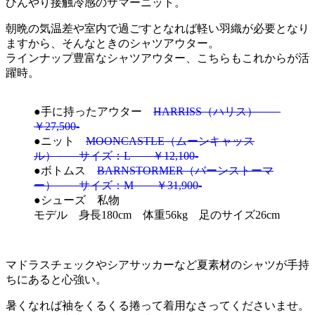
ひんやり接触冷感のサマーニット。
朝晩の気温差や室内で過ごすとなれば軽い羽織が必要となり
ますから、そんなときのシャツアウター。
ラインナップ豊富なシャツアウター、こちらもこれからが活
躍時。
●手に持ったアウター
HARRISS（ハリス）
￥27,500-
●ニット
MOONCASTLE（ムーンキャッス
ル） サイズ：L ￥12,100-
●ボトムス
BARNSTORMER（バーンストーマ
ー） サイズ：M ￥31,900-
●シューズ 私物
モデル 身長180cm 体重56kg 足のサイズ26cm
マドラスチェックやシアサッカーなど夏素材のシャツが手持
ちにあると心強い。
暑くなれば袖をくるくる捲って着用なさってくださいませ。