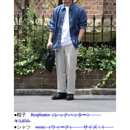
●帽子
ReqHatter（レックハッター）
￥3,850-
●シャツ
weac.（ウィーク） サイズ：1