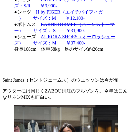
ズ：S/R ￥9,900-
●シャツ
H by FIGER（エイチバイフィガ
ー） サイズ：M ￥12,100-
●ボトムス
BARNSTORMER（バーンストーマ
ー） サイズ：Ｓ ￥31,900-
●シューズ
AURORA SHOES（オーロラシュー
ズ） サイズ：Ｍ ￥37,400-
身長168cm 体重58kg 足のサイズ約26cm
Saint James（セントジェームス）のウエッソンは今が旬。
アウターには同じくZABOU別注のブルゾンを。今年はこん
なリネンMIXも面白い。