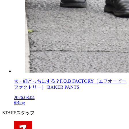
太・細どっちにする？F.O.B FACTORY（エフオービー
ファクトリー） BAKER PANTS
2026.08.04
#Blog
STAFF
スタッフ