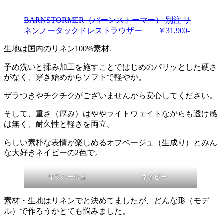
BARNSTORMER（バーンストーマー） 別注 リ
ネンノータックドレストラウザー ￥31,900-
生地は国内のリネン100%素材。
予め洗いと揉み加工を施すことではじめのパリッとした硬さ
がなく、穿き始めからソフトで軽やか。
ザラつきやチクチクがございませんから安心してください。
そして、重さ（厚み）はややライトウェイトながらも透け感
は無く、耐久性と軽さを両立。
らしい素朴な表情が楽しめるオフベージュ（生成り）とみん
な大好きネイビーの2色で。
オフベージュ
ネイビー
素材・生地はリネンでと決めてましたが、どんな形（モデ
ル）で作ろうかとても悩みました。