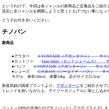
というわけで、今回は各ジャンルの新商品と定番品をご紹介
流石に全ジャンルを網羅しようと思うとえげつない量になっ
どうぞお付き合いください。
チノパン
新商品
●アウター
A VONTADE（アボンタージ） サイズ:S
●カットソー
Saint James（セントジェームス） サイ
●パンツ
A VONTADE（アボンタージ） サイズ:S 
●シューズ
G.H.BASS（ジーエイチ・バス） サイズ：
モデル 身長168cm 体重54kg 足のサイズ25.5cm
新進気鋭の国産ブランドより、
アボンタージ
をご紹介させて
トレンドを拾いながらも、デイリーカジュアルに落とし込み
コットン100%の生地なのでチノパンとしてカテゴライズし