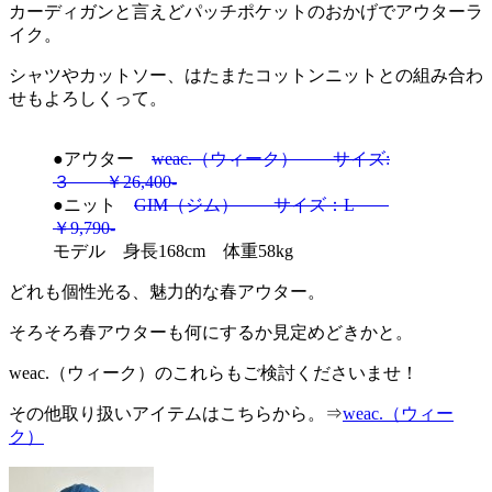
カーディガンと言えどパッチポケットのおかげでアウターラ
イク。
シャツやカットソー、はたまたコットンニットとの組み合わ
せもよろしくって。
●アウター
weac.（ウィーク） サイズ:
３ ￥26,400-
●ニット
GIM（ジム） サイズ：L
￥9,790-
モデル 身長168cm 体重58kg
どれも個性光る、魅力的な春アウター。
そろそろ春アウターも何にするか見定めどきかと。
weac.（ウィーク）のこれらもご検討くださいませ！
その他取り扱いアイテムはこちらから。⇒
weac.（ウィー
ク）