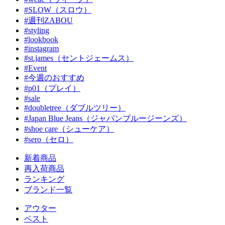
#SLOW（スロウ）
#週刊ZABOU
#styling
#lookbook
#instagram
#st.james（セントジェームス）
#Event
#今週のおすすめ
#p01（プレイ）
#sale
#doubletree（ダブルツリー）
#Japan Blue Jeans（ジャパンブルージーンズ）
#shoe care（シューケア）
#sero（セロ）
新着商品
再入荷商品
ランキング
ブランド一覧
アウター
ベスト