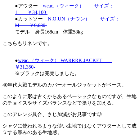
●アウター
weac.（ウィーク） サイズ：
1 ￥34,100-
●カットソー
N.O.UN（ナウン） サイズ：
M ￥9,680-
モデル 身長168cm 体重58kg
こちらもリネンです。
●
weac.（ウィーク） WARRRK JACKET
￥31,350-
※ブラックは完売しました。
40年代大戦モデルのカバーオールジャケットがベース。
このように形は古くからあるベーシックなものですが、生地
のチョイスやサイズバランスなどで捻りを加える。
このアレンジ具合、さじ加減がお見事です◎
シャツに使われるような薄い生地ではなくアウターとして成
立する厚みのある生地感。