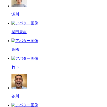
瀬川
柴田辰吉
高橋
竹下
谷川