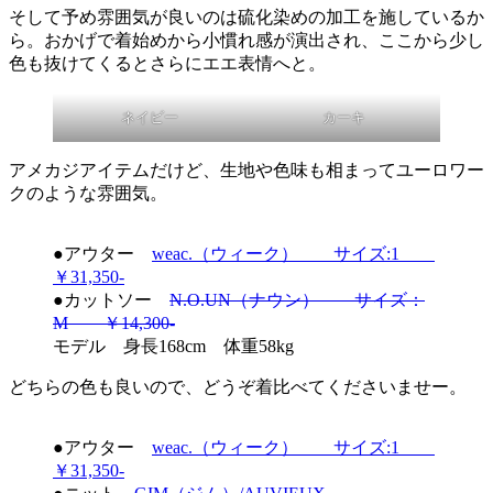
そして予め雰囲気が良いのは硫化染めの加工を施しているか
ら。おかげで着始めから小慣れ感が演出され、ここから少し
色も抜けてくるとさらにエエ表情へと。
ネイビー
カーキ
アメカジアイテムだけど、生地や色味も相まってユーロワー
クのような雰囲気。
●アウター
weac.（ウィーク） サイズ:1
￥31,350-
●カットソー
N.O.UN（ナウン） サイズ：
M ￥14,300-
モデル 身長168cm 体重58kg
どちらの色も良いので、どうぞ着比べてくださいませー。
●アウター
weac.（ウィーク） サイズ:1
￥31,350-