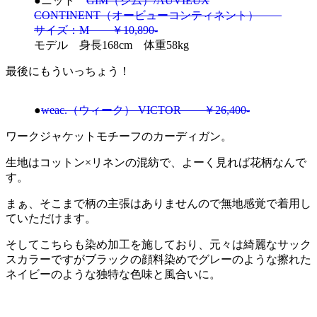
●ニット
GIM（ジム）/AUVIEUX
CONTINENT（オービューコンティネント）
サイズ：M ￥10,890-
モデル 身長168cm 体重58kg
最後にもういっちょう！
●
weac.（ウィーク） VICTOR ￥26,400-
ワークジャケットモチーフのカーディガン。
生地はコットン×リネンの混紡で、よーく見れば花柄なんで
す。
まぁ、そこまで柄の主張はありませんので無地感覚で着用し
ていただけます。
そしてこちらも染め加工を施しており、元々は綺麗なサック
スカラーですがブラックの顔料染めでグレーのような擦れた
ネイビーのような独特な色味と風合いに。