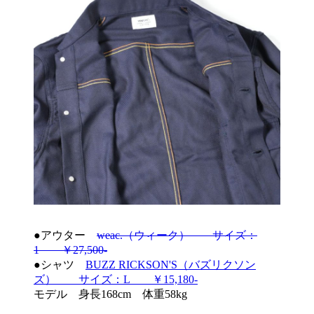
●アウター
weac.（ウィーク） サイズ：
1 ￥27,500-
●シャツ
BUZZ RICKSON'S（バズリクソン
ズ） サイズ：L ￥15,180-
モデル 身長168cm 体重58kg