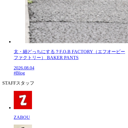
太・細どっちにする？F.O.B FACTORY（エフオービー
ファクトリー） BAKER PANTS
2026.08.04
#Blog
STAFF
スタッフ
ZABOU