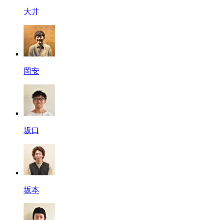
大井
岡安
坂口
坂本