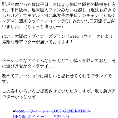
野球小僧だった僕は平日、おはよう朝日で阪神の情報を仕入
れ、平日阪神、週末巨人ファンみたいな感じ（近鉄も好きで
したけど）でモデル・河北麻友子の平日ナンチャン（ヒルナ
ンデス）週末ウッチャン（イッテQ）みたいな二刀流でござ
いました。（ちょっと違うかー）
はい、大阪のデザイナーズブランドweac.（ウィーク）より
素敵な春アウターが届いております！
ベーシックなアイテムながらもどこか捻りが効いており、そ
の遊び具合がタマラナイ。。
改めてファッションは楽しいと思わせてくれるブランドで
す。
この春もいろいろご提案させていただきますが、取り急ぎア
ウターからどうぞ！
●
weac.（ウィーク） LOST GENERATION
DENIM ネイビー ￥27,500-