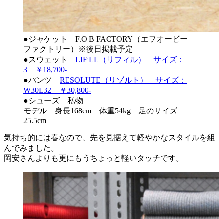
●ジャケット F.O.B FACTORY（エフオービー
ファクトリー）※後日掲載予定
●スウェット
LIFiLL（リフィル） サイズ：
3 ￥18,700-
●パンツ
RESOLUTE（リゾルト） サイズ：
W30L32 ￥30,800-
●シューズ 私物
モデル 身長168cm 体重54kg 足のサイズ
25.5cm
気持ち的には春なので、先を見据えて軽やかなスタイルを組
んでみました。
岡安さんよりも更にもうちょっと軽いタッチです。