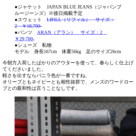
●ジャケット JAPAN BLUE JEANS（ジャパンブ
ルージーンズ）※後日掲載予定
●スウェット
LIFiLL（リフィル） サイズ：
2 ￥18,700-
●パンツ
ARAN（アラン） サイズ：2
￥29,700-
●シューズ 私物
モデル 身長167cm 体重56kg 足のサイズ26cm
今朝方入荷したばかりのアウターを使って、春らしく仕上げ
てくださいました。
軽さを出すならバニラ色が一番ですね。
オリーブともネイビーとも相性抜群で、メンズのワードロー
ブとの親和性は言うことなしです。