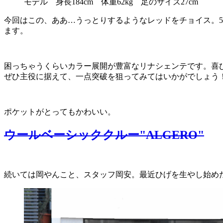
モデル 身長184cm 体重62kg 足のサイズ27cm
今回はこの、ああ…うっとりするようなレッドをチョイス。5
ます。
困っちゃうくらいカラー展開が豊富なリナシェンテです。喜
ぜひ主役に据えて、一点突破を狙ってみてはいかがでしょう
ポケットがとってもかわいい。
ウールベーシッククルー"ALGERO"
続いては岡やんこと、スタッフ岡安。最近ひげを生やし始め