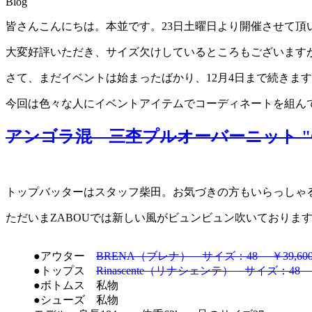
Blog
皆さんこんにちは。本並です。23日土曜日より開催させて頂いております
大変好評いただき、サイズ欠けしているところもございます
さて、まだイベントは始まったばかり、12月4日まで続きま
今回は色々な人にイベントアイテムでコーディネートを組ん
アンゴラ混 三杢プルオーバーニット "C
トップバッターはスタッフ柴田。お気づきの方もいらっしゃ
ただいまZABOUでは新しい風がビュンビュン吹いておりま
●アウター
BRENA（ブレナ） サイズ：48 ￥39,600
●トップス
Rinascente（リナシェンテ） サイズ：48 ￥1
●ボトムス 私物
●シューズ 私物