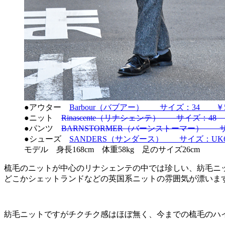
●アウター
Barbour（バブアー） サイズ：34 ￥59,
●ニット
Rinascente（リナシェンテ） サイズ：48 ￥
●パンツ
BARNSTORMER（バーンストーマー） サイ
●シューズ
SANDERS（サンダース） サイズ：UK6.5
モデル 身長168cm 体重58kg 足のサイズ26cm
梳毛のニットが中心のリナシェンテの中では珍しい、紡毛ニ
どこかシェットランドなどの英国系ニットの雰囲気が漂いま
紡毛ニットですがチクチク感はほぼ無く、今までの梳毛のハ