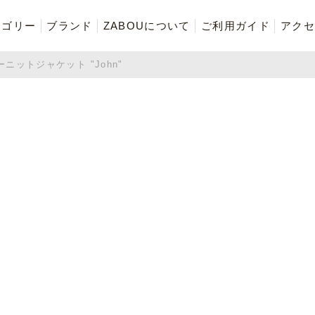
テゴリー
ブランド
ZABOUについて
ご利用ガイド
アクセ
ーニットジャケット "John"
再入荷商品
アウター
Tシャツ・スウェット・ポ
ボトムス（パンツ）
ロシャツ
ご奉仕品
ZABOU style
お気に入りに追加した商品