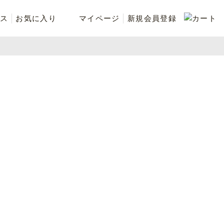
ス
お気に入り
マイページ
新規会員登録
ベスト
ニット
シューズ・ケア用品
ファッション小物
recommend and more
ranking and more