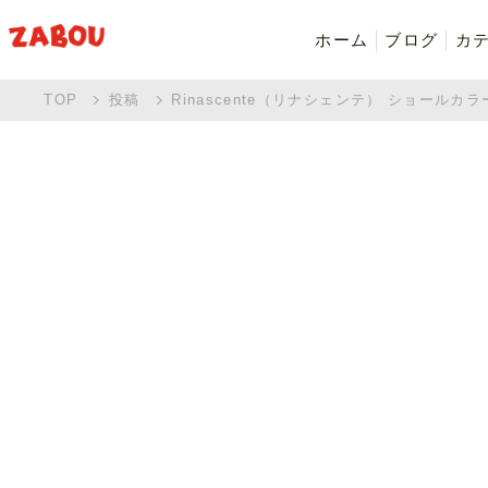
ホーム
ブログ
カ
TOP
投稿
Rinascente（リナシェンテ） ショールカラ
新着商品
シャツ・ポロシャツ
バッグ・ポーチ
Made in Japan