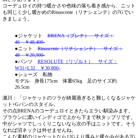
コーデュロイの持つ暖かさや色味の落ち着き感から、ニット
も同じく少し暖かめのRinascente（リナシェンテ）の7Gでい
きましょう。
●ジャケット
BRENA（ブレナ） サイズ：
46 ￥48,400-
●ニット
Rinascente（リナシェンテ） サイズ：
48 ￥20,900-
●パンツ
RESOLUTE（リゾルト） サイズ：
W31×L32 ￥30,800-
●シューズ 私物
モデル 身長175cm 体重65kg 足のサイズ約
26.5cm
瀬川：「ジャケットのツラが綺麗過ぎると難しくなるジャケ
ット×Gパンのスタイル。
その点BRENAのコーデュロイときたらエラい馴染みます。
ブラウンに濃いインディゴで上から下まで秋タップリです。
中がシャツでしっくりこないなら次の手はニットです。そう
なれば沼ネックは外せませんね。
こんな素材のジャケットなら12Gより厚みと暖かみがある7G