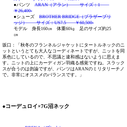
●パンツ
ARAN（アラン） サイズ：1
￥26,400-
●シューズ
BROTHER BRIDGE（ブラザーブリ
ッジ） サイズ：US7.5 ￥60,500-
モデル 身長160㎝ 体重60㎏ 足のサイズ約25
㎝
坂口：「秋冬のフランネルジャケットにタートルネックのニ
ットというとても大人なコーディネートですが、ニットを同
系色にしているので、不思議と違和感はないように思えま
す。ニットの上にカーディガン羽織る感覚ですね。スラック
スが合うのは勿論ですが、パンツはARANのミリタリーチノ
で。非常にオススメのバランスです。」
●コーデュロイ×7G沼ネック