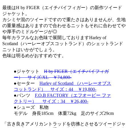
最後はH by FIGER（エイチバイフィガー）の新作ツイード
ジャケット。
カシミヤ混のツイードですので重たさはありませんが、生地
の重量感はありますので合わせるニットもそれに合わせてや
や厚手のミドルゲージが◎
毎年カラフルなお色味で展開しておりますHarley of
Scotland（ハーレーオブスコットランド）のシェットランド
ニットはいかがでしょう。
色味は明るめがおすすめです。
●ジャケット
H by FIGER（エイチバイフィガ
ー） サイズ:XL ￥74,800-
●セーター
Harley of Scotland （ハーレーオブス
コットランド） サイズ：44 ￥19,800-
●パンツ
F.O.B FACTORY（エフオービー ファ
クトリー） サイズ：34 ￥26,400-
●シューズ 私物
モデル 身長185cm 体重72kg 足のサイズ29cm
「古き良きアメリカントラッドを彷彿とさせるツイードジャ