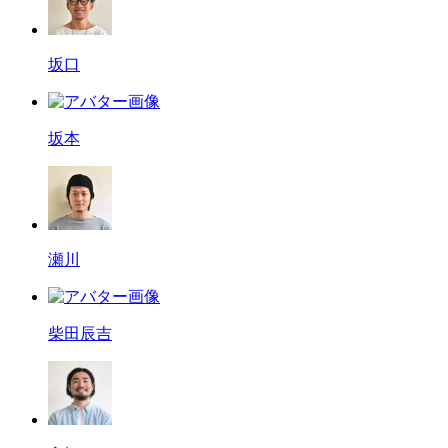
坂口
坂本
瀬川
柴田辰吉