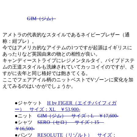
GIM（ジム）
アメトラの代表的なスタイルであるネイビーブレザー（通
称：紺ブレ）。
今ではアメリカ的なアイテムの1つですが起源はイギリスに
あったりなど英国由来の物との相性が良い。
キャンディーストライプにレジメンタルタイ、パイプドステ
ムの王道スタイルも洗練されていてカッコイイのですが、さ
すがに去年と同じ格好では飽きてくる。
ここでフェアアイル柄のニットベストでVゾーンに変化を加
えてみるのはいかがでしょうか。
●ジャケット
H by FIGER（エイチバイフィガ
ー） サイズ：XL ￥53,900-
●ニット
GIM（ジム） サイズ：L ￥17,600-
●シャツ
SERO（セロ） サイズ：15
￥16,500-
●パンツ
RESOLUTE（リゾルト） サイズ：