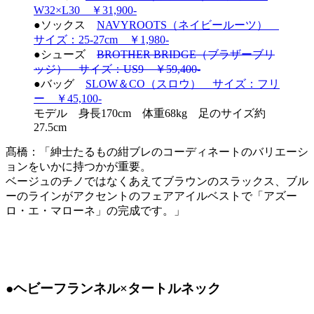
W32×L30 ￥31,900-
●ソックス
NAVYROOTS（ネイビールーツ）
サイズ：25-27cm ￥1,980-
●シューズ
BROTHER BRIDGE（ブラザーブリ
ッジ） サイズ：US9 ￥59,400-
●バッグ
SLOW＆CO（スロウ） サイズ：フリ
ー ￥45,100-
モデル 身長170cm 体重68kg 足のサイズ約
27.5cm
髙橋：「紳士たるもの紺ブレのコーディネートのバリエーシ
ョンをいかに持つかが重要。
ベージュのチノではなくあえてブラウンのスラックス、ブル
ーのラインがアクセントのフェアアイルベストで「アズー
ロ・エ・マローネ」の完成です。」
●ヘビーフランネル×タートルネック