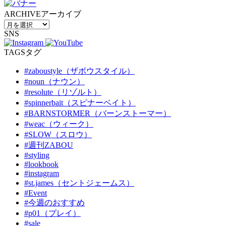
ARCHIVE
アーカイブ
SNS
TAGS
タグ
#zaboustyle（ザボウスタイル）
#noun（ナウン）
#resolute（リゾルト）
#spinnerbait（スピナーベイト）
#BARNSTORMER（バーンストーマー）
#weac（ウィーク）
#SLOW（スロウ）
#週刊ZABOU
#styling
#lookbook
#instagram
#st.james（セントジェームス）
#Event
#今週のおすすめ
#p01（プレイ）
#sale