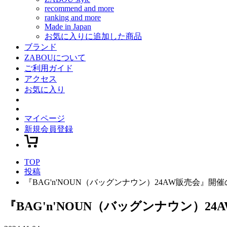
recommend and more
ranking and more
Made in Japan
お気に入りに追加した商品
ブランド
ZABOUについて
ご利用ガイド
アクセス
お気に入り
マイページ
新規会員登録
TOP
投稿
『BAG'n'NOUN（バッグンナウン）24AW販売会』開
『BAG'n'NOUN（バッグンナウン）2