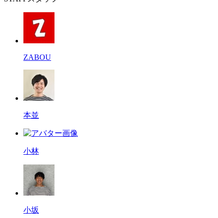
ZABOU
本並
小林
小坂