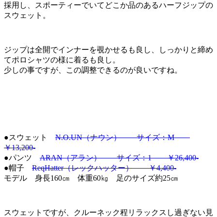
採用し、スポーティーでいてどこか品のあるハーフジップの
スウェット。
ジップは全開でインナーを覗かせるも良し、しっかりと締め
てポロシャツの様に着るも良し。
少しの事ですが、この調整できるのが良いですね。
●スウェット
N.O.UN（ナウン） サイズ：M
￥13,200-
●パンツ
ARAN（アラン） サイズ：1 ￥26,400-
●帽子
ReqHatter（レックハッター） ￥4,400-
モデル 身長160㎝ 体重60㎏ 足のサイズ約25㎝
スウェットですが、クルーネック程リラックスし過ぎない見