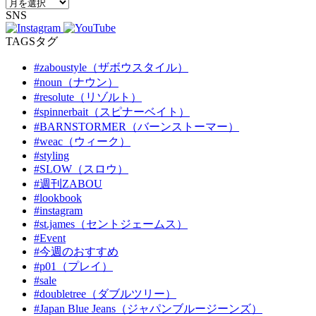
SNS
TAGS
タグ
#zaboustyle（ザボウスタイル）
#noun（ナウン）
#resolute（リゾルト）
#spinnerbait（スピナーベイト）
#BARNSTORMER（バーンストーマー）
#weac（ウィーク）
#styling
#SLOW（スロウ）
#週刊ZABOU
#lookbook
#instagram
#st.james（セントジェームス）
#Event
#今週のおすすめ
#p01（プレイ）
#sale
#doubletree（ダブルツリー）
#Japan Blue Jeans（ジャパンブルージーンズ）