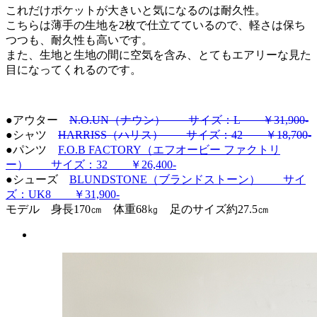
これだけポケットが大きいと気になるのは耐久性。
こちらは薄手の生地を2枚で仕立てているので、軽さは保ち
つつも、耐久性も高いです。
また、生地と生地の間に空気を含み、とてもエアリーな見た
目になってくれるのです。
●アウター
N.O.UN（ナウン） サイズ：L ￥31,900-
●シャツ
HARRISS（ハリス） サイズ：42 ￥18,700-
●パンツ
F.O.B FACTORY（エフオービー ファクトリ
ー） サイズ：32 ￥26,400-
●シューズ
BLUNDSTONE（ブランドストーン） サイ
ズ：UK8 ￥31,900-
モデル 身長170㎝ 体重68㎏ 足のサイズ約27.5㎝