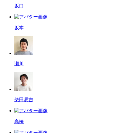
坂口
坂本
瀬川
柴田辰吉
高橋