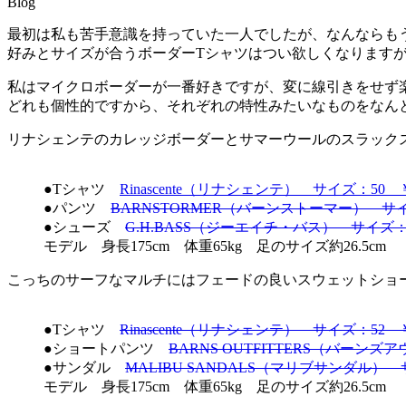
Blog
最初は私も苦手意識を持っていた一人でしたが、なんならも
好みとサイズが合うボーダーTシャツはつい欲しくなります
私はマイクロボーダーが一番好きですが、変に線引きをせず
どれも個性的ですから、それぞれの特性みたいなものをなん
リナシェンテのカレッジボーダーとサマーウールのスラック
●Tシャツ
Rinascente（リナシェンテ） サイズ：50 ￥1
●パンツ
BARNSTORMER（バーンストーマー） サイズ
●シューズ
G.H.BASS（ジーエイチ・バス） サイズ：US8
モデル 身長175cm 体重65kg 足のサイズ約26.5cm
こっちのサーフなマルチにはフェードの良いスウェットショ
●Tシャツ
Rinascente（リナシェンテ） サイズ：52 ￥1
●ショートパンツ
BARNS OUTFITTERS（バーンズ
●サンダル
MALIBU SANDALS（マリブサンダル） サ
モデル 身長175cm 体重65kg 足のサイズ約26.5cm