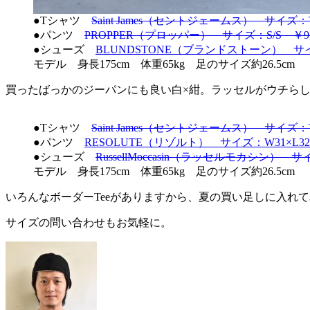
●Tシャツ
Saint James（セントジェームス） サイズ：T5
●パンツ
PROPPER（プロッパー） サイズ：S/S ￥9,9
●シューズ
BLUNDSTONE（ブランドストーン） サイズ
モデル 身長175cm 体重65kg 足のサイズ約26.5cm
買ったばっかのジーパンにも良い白×紺。ラッセルがウチらしいい
●Tシャツ
Saint James（セントジェームス） サイズ：T5
●パンツ
RESOLUTE（リゾルト） サイズ：W31×L32 ￥
●シューズ
RussellMoccasin（ラッセルモカシン） サイズ
モデル 身長175cm 体重65kg 足のサイズ約26.5cm
いろんなボーダーTeeがありますから、夏の買い足しに入れ
サイズの問い合わせもお気軽に。