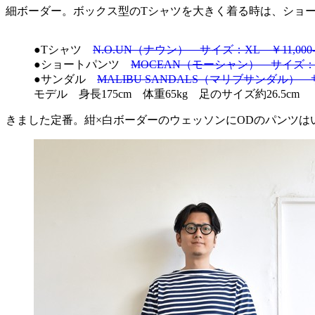
細ボーダー。ボックス型のTシャツを大きく着る時は、ショ
●Tシャツ
N.O.UN（ナウン） サイズ：XL ￥11,000
●ショートパンツ
MOCEAN（モーシャン） サイズ：XL
●サンダル
MALIBU SANDALS（マリブサンダル） サ
モデル 身長175cm 体重65kg 足のサイズ約26.5cm
きました定番。紺×白ボーダーのウェッソンにODのパンツは