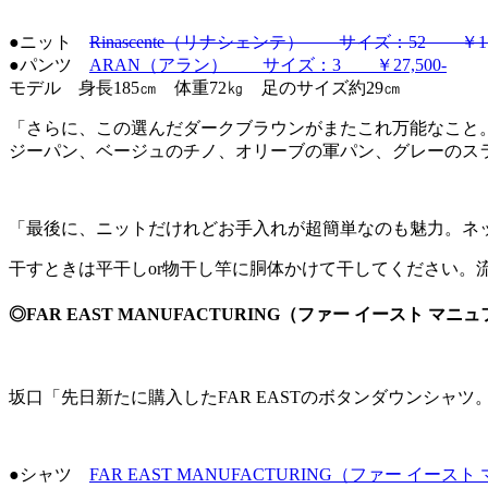
●ニット
Rinascente（リナシェンテ） サイズ：52 ￥17,
●パンツ
ARAN（アラン） サイズ：3 ￥27,500-
モデル 身長185㎝ 体重72㎏ 足のサイズ約29㎝
「さらに、この選んだダークブラウンがまたこれ万能なこと
ジーパン、ベージュのチノ、オリーブの軍パン、グレーのス
「最後に、ニットだけれどお手入れが超簡単なのも魅力。ネ
干すときは平干しor物干し竿に胴体かけて干してください。
◎FAR EAST MANUFACTURING（ファー イースト マニ
坂口「先日新たに購入したFAR EASTのボタンダウンシャ
●シャツ
FAR EAST MANUFACTURING（ファー イー