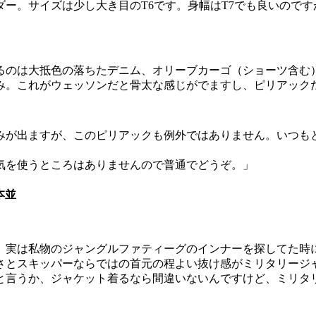
ー。サイズは少し大き目のT6です。身幅はT7でも良いので
るのは大抵色の落ちたデニム、オリーブカーゴ（ショーツ含む
み。これがウェッソンだと骨太な感じがでますし、ピリアック
みが出ますが、このピリアックも例外ではありません。いつも
気を使うところはありませんので普通でどうぞ。」
本並
。実は私物のジャングルファティーグのインナーを探してた時
さとスキッパーならではの首元の程よい抜け感がミリタリージ
と言うか、ジャケット着るなら間違いないんですけど、ミリタ