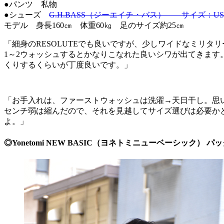
●パンツ 私物
●シューズ
G.H.BASS（ジーエイチ・バス） サイズ：US7
モデル 身長160㎝ 体重60㎏ 足のサイズ約25㎝
「細身のRESOLUTEでも良いですが、少しワイドなミリ
1～2ウォッシュするとかなりこなれた良いシワが出てきます
くりするくらいが丁度良いです。」
「お手入れは、ファーストウォッシュは洗濯→天日干し。思
センチ弱は縮んだので、それを見越してサイズ選びは必要か
よ。」
◎Yonetomi NEW BASIC（ヨネトミニューベーシック） 