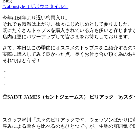
Blog
#zaboustyle（ザボウスタイル）
今年は例年より遅い梅雨入り。
それでも気温は上がり、徐々にじめじめとして参りました。
既にたくさんトップスを購入されている方も多いと存じます
店内は更にパワーアップして皆さまをお待ちしております。
さて、本日はこの季節にオススメのトップスをご紹介するの
実際に購入してみて良かった点、長くお付き合い頂く為のお
それではどうぞ！
・
・
・
◎SAINT JAMES（セントジェームス） ピリアック byス
スタッフ瀬川「久々のピリアックです。ウェッソンばかりに
厚みによる暑さを比べるのもひとつですが、生地の雰囲気で