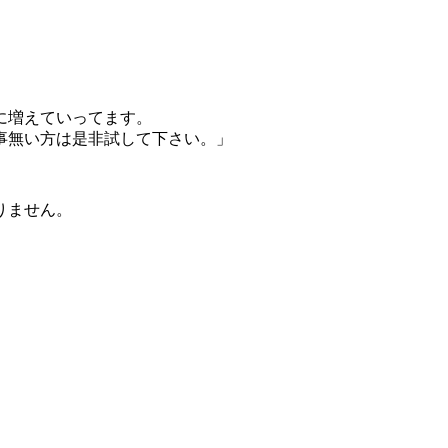
に増えていってます。
事無い方は是非試して下さい。」
りません。