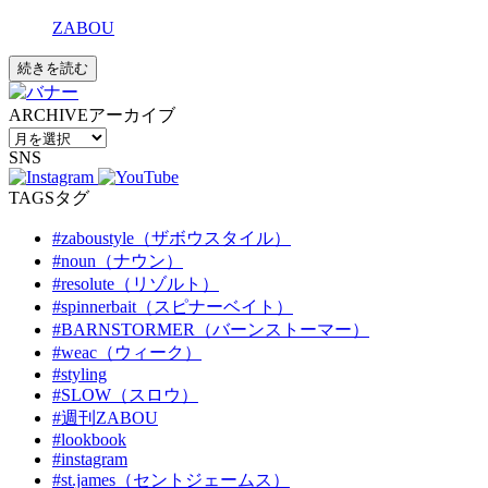
ZABOU
続きを読む
ARCHIVE
アーカイブ
SNS
TAGS
タグ
#zaboustyle（ザボウスタイル）
#noun（ナウン）
#resolute（リゾルト）
#spinnerbait（スピナーベイト）
#BARNSTORMER（バーンストーマー）
#weac（ウィーク）
#styling
#SLOW（スロウ）
#週刊ZABOU
#lookbook
#instagram
#st.james（セントジェームス）