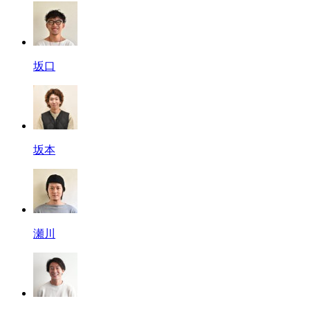
坂口
坂本
瀬川