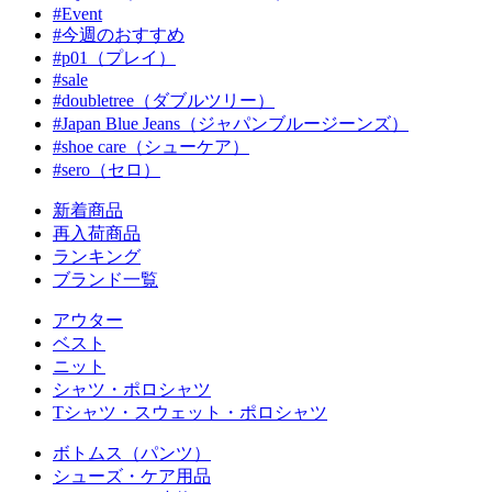
#Event
#今週のおすすめ
#p01（プレイ）
#sale
#doubletree（ダブルツリー）
#Japan Blue Jeans（ジャパンブルージーンズ）
#shoe care（シューケア）
#sero（セロ）
新着商品
再入荷商品
ランキング
ブランド一覧
アウター
ベスト
ニット
シャツ・ポロシャツ
Tシャツ・スウェット・ポロシャツ
ボトムス（パンツ）
シューズ・ケア用品