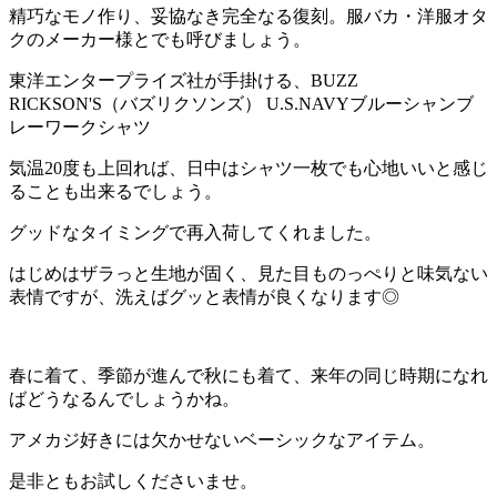
精巧なモノ作り、妥協なき完全なる復刻。服バカ・洋服オタ
クのメーカー様とでも呼びましょう。
東洋エンタープライズ社が手掛ける、BUZZ
RICKSON'S（バズリクソンズ） U.S.NAVYブルーシャンブ
レーワークシャツ
気温20度も上回れば、日中はシャツ一枚でも心地いいと感じ
ることも出来るでしょう。
グッドなタイミングで再入荷してくれました。
はじめはザラっと生地が固く、見た目ものっぺりと味気ない
表情ですが、洗えばグッと表情が良くなります◎
春に着て、季節が進んで秋にも着て、来年の同じ時期になれ
ばどうなるんでしょうかね。
アメカジ好きには欠かせないベーシックなアイテム。
是非ともお試しくださいませ。