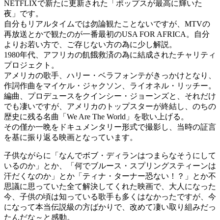
NETFLIXで新たに更新された「ポップスが最高に輝いた
夜」です。
自分もリアルタイムでは勿論観たことないですが、MTVの
再放送とかで観たのが一番最初のUSA FOR AFRICA。自分
よりお若い方で、ご存じない方の為に少し解説。
1980年代、アフリカの飢餓救済の為に結成されたチャリティ
プロジェクト。
アメリカの歌手、ハリー・ベラフォンテがきっかけとなり、
作詞作曲をマイケル・ジャクソン、ライオネル・リッチー。
編曲、プロデュースをクインシー・ジョーンズと、それだけ
でも凄いですが、アメリカのトップスターが終結し、のちの
歴史に残る名曲「We Are The World」を歌い上げる。
その僅か一晩をドキュメンタリー形式で撮影し、当時の証言
を基に振り返る映画となっています。
子供ながらに「なんでボブ・ディランはつまらなそうにして
いるのか」とか、「何でブルース・スプリングスティーンは
汗だくなのか」とか「ティナ・ターナー恐ない！？」とか不
思議に思っていた全て解決してくれた映画で、大人になった
今、子供の頃は知っている歌手も多くはなかったですが、今
になって本当伝説級の方ばかりで、改めて凄い取り組みだっ
たんだな～と感動。