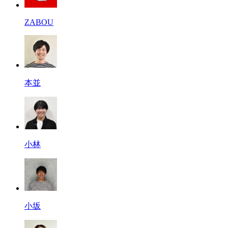
ZABOU
本並
小林
小坂