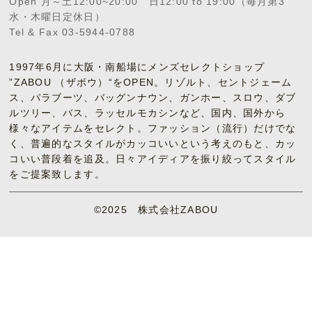
Open 月～土12:00~20:00 日12:00 to 19:00（毎月第3
水・木曜日定休日）
Tel & Fax 03-5944-0788
1997年6月に大阪・南船場にメンズセレクトショップ
”ZABOU （ザボウ）“をOPEN。リゾルト、セントジェーム
ス、パラブーツ、バッグンナウン、ガンホー、スロウ、ダブ
ルツリー、バス、ラッセルモカシンなど、国内、国外から
様々なアイテムをセレクト。ファッション（流行）だけでな
く、普遍的なスタイルがカッコいいという考えのもと、カッ
コいい普段着を追及。日々アイディアを振り絞ってスタイル
をご提案致します。
©2025 株式会社ZABOU