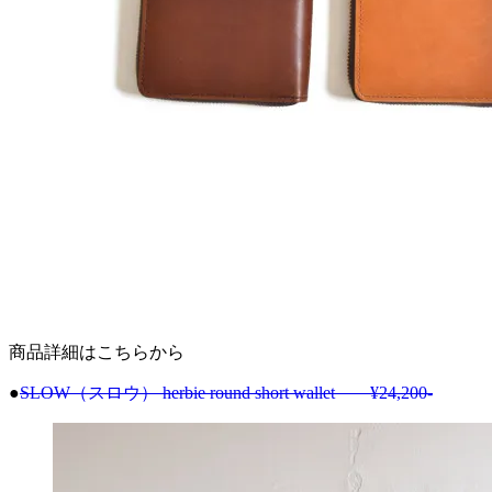
商品詳細はこちらから
●
SLOW（スロウ） herbie round short wallet ¥24,200-